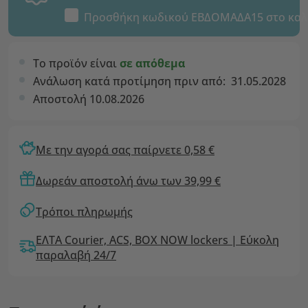
Προσθήκη κωδικού
ΕΒΔΟΜΑΔΑ15
στο καλ
Το προϊόν είναι
σε απόθεμα
Ανάλωση κατά προτίμηση πριν από:
31.05.2028
Αποστολή 10.08.2026
Με την αγορά σας παίρνετε 0,58 €
Δωρεάν αποστολή άνω των 39,99 €
Τρόποι πληρωμής
ΕΛΤΑ Courier, ACS, BOX NOW lockers | Εύκολη
παραλαβή 24/7