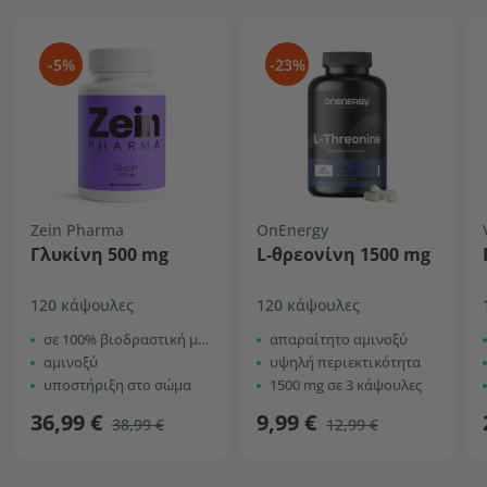
-5%
-23%
Zein Pharma
OnEnergy
Γλυκίνη 500 mg
L-θρεονίνη 1500 mg
120 κάψουλες
120 κάψουλες
σε 100% βιοδραστική μορφή L
απαραίτητο αμινοξύ
αμινοξύ
υψηλή περιεκτικότητα
υποστήριξη στο σώμα
1500 mg σε 3 κάψουλες
36,99 €
9,99 €
38,99 €
12,99 €