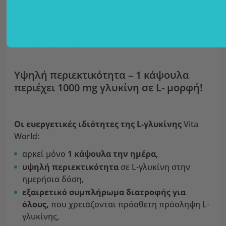
γλυκίνης είναι οι ζωικές τροφές
(κρέας,
γαλακτοκομικά προϊόντα κ.λπ.), οι vegans και οι
χορτοφάγοι συχνά παρουσιάζουν έλλειψη σε αυτό
το σημαντικό αμινοξύ.
Υψηλή περιεκτικότητα – 1 κάψουλα
περιέχει 1000 mg γλυκίνη σε L- μορφή!
Οι ευεργετικές ιδιότητες της L-γλυκίνης
Vita
World:
αρκεί μόνο
1 κάψουλα την ημέρα,
υψηλή περιεκτικότητα
σε L-γλυκίνη στην
ημερήσια δόση,
εξαιρετικό συμπλήρωμα διατροφής για
όλους,
που χρειάζονται πρόσθετη πρόσληψη L-
γλυκίνης,