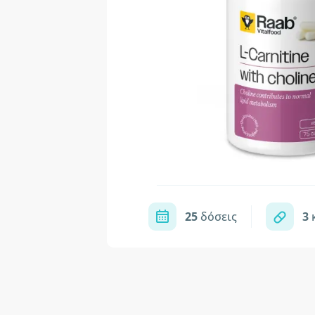
25
δόσεις
3
κ