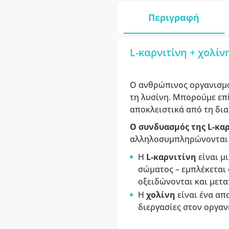
Περιγραφή
L-καρνιτίνη + χολίν
Ο ανθρώπινος οργανισμός
τη λυσίνη. Μπορούμε επ
αποκλειστικά από τη δι
Ο συνδυασμός της L-καρ
αλληλοσυμπληρώνονται 
Η
L-καρνιτίνη
είναι μ
σώματος – εμπλέκεται
οξειδώνονται και μετα
Η
χολίνη
είναι ένα απ
διεργασίες στον οργα