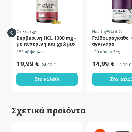
OnEnergy
HealthyWorld®
Βερβερίνη HCL 1000 mg -
Γαϊδουράγκαθο 
με πιπερίνη και χρώμιο
αγκινάρα
180 κάψουλες
120 κάψουλες
19,99 €
14,99 €
24,99 €
16,99 €
Στο καλάθι
Στο καλά
Σχετικά προϊόντα