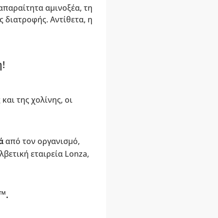
απαραίτητα αμινοξέα, τη
 διατροφής. Αντίθετα, η
η!
και της χολίνης, οι
ά
από τον οργανισμό,
λβετική εταιρεία Lonza,
e™.