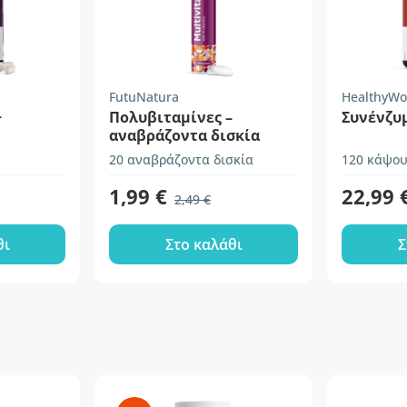
FutuNatura
HealthyWo
+
Πολυβιταμίνες –
Συνένζυ
αναβράζοντα δισκία
20 αναβράζοντα δισκία
120 κάψου
1,99 €
22,99 
2,49 €
θι
Στο καλάθι
Σ