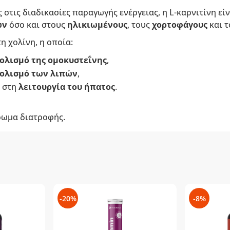
 στις διαδικασίες παραγωγής ενέργειας, η L-καρνιτίνη εί
ών
όσο και στους
ηλικιωμένους
, τους
χορτοφάγους
και 
η χολίνη, η οποία:
ολισμό της ομοκυστεΐνης
,
ολισμό των λιπών
,
 στη
λειτουργία του ήπατος
.
ρωμα διατροφής.
-20%
-8%