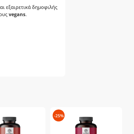
ναι εξαιρετικά δημοφιλής
τους
vegans
.
-25%
-