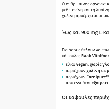
Ο ανθρώπινος οργανισμός
μεθειονίνη και τη λυσίν
χολίνη προέρχεται αποκ
Έως και 900 mg L-κα
Για όσους θέλουν να επω
κάψουλες
Raab Vitalfoo
είναι
vegan
,
χωρίς γλ
περιέχουν
χολίνη σε
περιέχουν
Carnipure™
που εγγυάται
εξαιρετ
Οι κάψουλες περιέχ