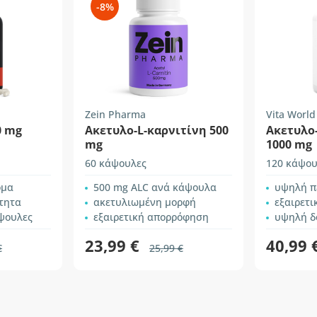
-8%
Zein Pharma
Vita World
0 mg
Ακετυλο-L-καρνιτίνη 500
Ακετυλο
mg
1000 mg
60 κάψουλες
120 κάψου
ομα
500 mg ALC ανά κάψουλα
υψηλή π
τητα
ακετυλιωμένη μορφή
εξαιρετ
ψουλες
εξαιρετική απορρόφηση
υψηλή δ
23,99 €
40,99 
€
25,99 €