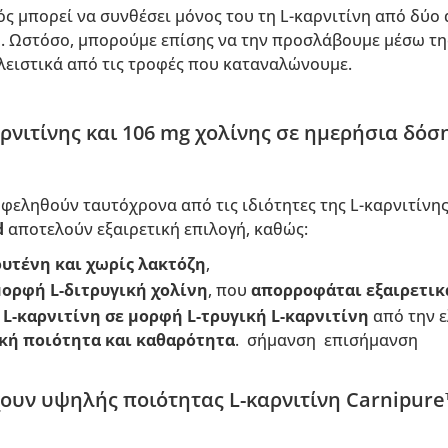
 μπορεί να συνθέσει μόνος του τη L-καρνιτίνη από δύο 
η. Ωστόσο, μπορούμε επίσης να την προσλάβουμε μέσω της
λειστικά από τις τροφές που καταναλώνουμε.
ρνιτίνης και 106 mg χολίνης σε ημερήσια δόσ
φεληθούν ταυτόχρονα από τις ιδιότητες της L-καρνιτίνης 
d
αποτελούν εξαιρετική επιλογή, καθώς:
ουτένη και
χωρίς λακτόζη
,
 μορφή
L-διτρυγική χολίνη
, που
απορροφάται εξαιρετικ
 L-καρνιτίνη σε μορφή
L-τρυγική L-καρνιτίνη
από την ε
ική ποιότητα και καθαρότητα
. σήμανση επισήμανση
ουν υψηλής ποιότητας L-καρνιτίνη Carnipur