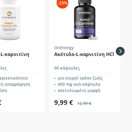
-23%
OnEnergy
-L-καρνιτίνη
Ακέτυλο-L-καρνιτίνη HCl
λες
90 κάψουλες
σ
εριεκτικότητα
για ενεργό τρόπο ζωής
ική απορρόφηση
400 mg ανά κάψουλα
όση
ακετυλιωμένη μορφή
€
9,99 €
12,99 €