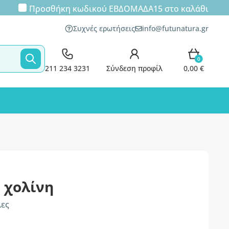
Προσθήκη κωδικού
ΕΒΔΟΜΑΔΑ15
στο καλάθι
Συχνές ερωτήσεις
info@futunatura.gr
0
211 234 3231
Σύνδεση προφίλ
0,00 €
+ χολίνη
λες