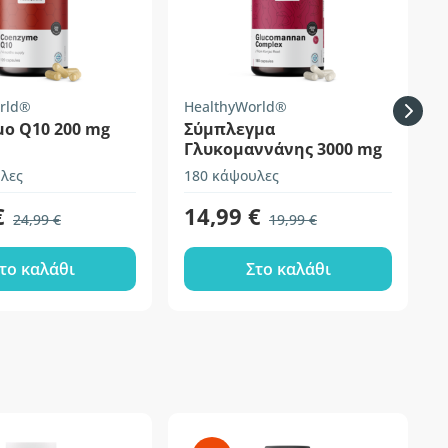
rld®
HealthyWorld®
μο Q10 200 mg
Σύμπλεγμα
Γλυκομαννάνης 3000 mg
λες
180 κάψουλες
1
€
14,99 €
24,99 €
19,99 €
το καλάθι
Στο καλάθι