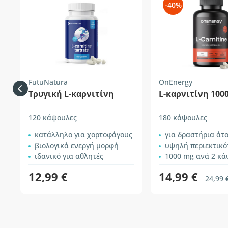
-40%
FutuNatura
OnEnergy
Τρυγική L-καρνιτίνη
L-καρνιτίνη 100
120 κάψουλες
180 κάψουλες
κατάλληλο για χορτοφάγους
για δραστήρια άτ
βιολογικά ενεργή μορφή
υψηλή περιεκτικό
ιδανικό για αθλητές
1000 mg ανά 2 κά
12,99 €
14,99 €
24,99 