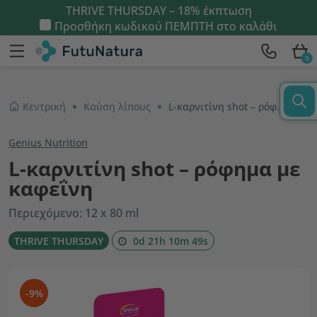
THRIVE THURSDAY – 18% έκπτωση
Προσθήκη κωδικού
ΠΕΜΠΤΗ
στο καλάθι
0
Κεντρική
Καύση λίπους
L-καρνιτίνη shot – ρόφημα με καφεΐνη
Genius Nutrition
L-καρνιτίνη shot – ρόφημα με
καφεΐνη
Περιεχόμενο: 12 x 80 ml
THRIVE THURSDAY
0d 21h 10m 48s
-9%