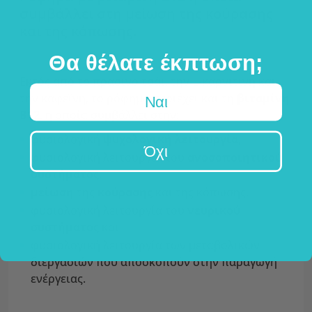
συμβάλλει στη μείωση της κούρασης
και της κόπωσης.
Θα θέλατε έκπτωση;
Εκτός από το πράσινο τσάι, την L-καρνιτίνη και
την καφεΐνη, το ρόφημα περιέχει και τη
βιταμίνη
Ναι
B12
, η οποία συμβάλλει στην:
φυσιολογική
ψυχολογική λειτουργία
,
Όχι
φυσιολογική λειτουργία του
ανοσοποιητικού
συστήματος
,
μείωση
της
κούρασης
και της κόπωσης,
φυσιολογική λειτουργία του
νευρικού
συστήματος
και
φυσιολογική λειτουργία των μεταβολικών
διεργασιών που αποσκοπούν στην παραγωγή
ενέργειας.