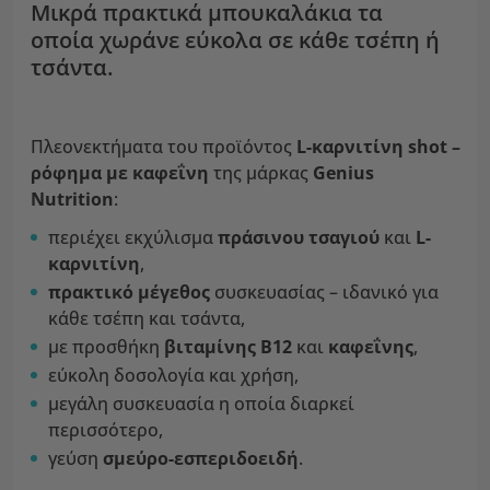
Μικρά πρακτικά μπουκαλάκια τα
οποία χωράνε εύκολα σε κάθε τσέπη ή
τσάντα.
Πλεονεκτήματα του προϊόντος
L-καρνιτίνη shot –
ρόφημα με καφεΐνη
της μάρκας
Genius
Nutrition
:
περιέχει εκχύλισμα
πράσινου τσαγιού
και
L-
καρνιτίνη
,
πρακτικό μέγεθος
συσκευασίας – ιδανικό για
κάθε τσέπη και τσάντα,
με προσθήκη
βιταμίνης B12
και
καφεΐνης
,
εύκολη δοσολογία και χρήση,
μεγάλη συσκευασία η οποία διαρκεί
περισσότερο,
γεύση
σμεύρο-εσπεριδοειδή
.