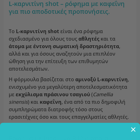
L-καρνιτίνη shot – ρόφημα με καφεΐνη
για πιο αποδοτικές προπονήσεις.
Το
L-καρνιτίνη shot
είναι ένα ρόφημα
σχεδιασμένο για όλους τους
αθλητές
και τα
άτομα με έντονη σωματική δραστηριότητα
,
αλλά και για όσους αναζητούν μια επιπλέον
ώθηση για την επίτευξη των επιθυμητών
αποτελεσμάτων.
Η φόρμουλα βασίζεται στο
αμινοξύ L-καρνιτίνη
,
ενισχυμένο για μεγαλύτερη αποτελεσματικότητα
με
εκχύλισμα πράσινου τσαγιού
(
Camellia
sinensis
) και
καφεΐνη
, ένα από τα πιο δημοφιλή
συμπληρώματα διατροφής τόσο στους
ερασιτέχνες όσο και τους επαγγελματίες αθλητές.
Ρόφημα με βιταμίνη B12 η οποία