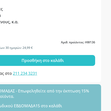
ες
α
νους, κ.α.
Αριθ. προϊόντος: HW136
ίων 30 ημερών: 24,99 €
Προσθήκη στο καλάθι
μας στο
211 234 3231
ΑΔΑΣ - Επωφεληθείτε από την έκπτωση 15%
ροϊόντα.
ωδικού
ΕΒΔΟΜΑΔΑ15
στο καλάθι