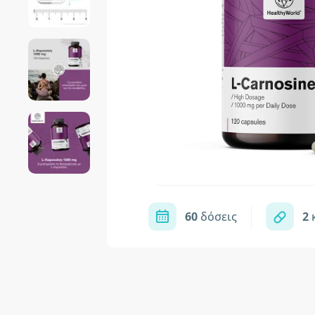
60
δόσεις
2
κ