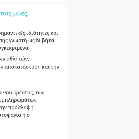
ους μύες.
σημαντικές ιδιότητες και
πίσης γνωστή ως
Ν-βήτα-
υγκεκριμένα:
των αθλητών,
την αποκατάσταση και την
κινου κρέατος, των
 συμπληρωμάτων
 την πρόσληψη
ρτοφαγία ή ο