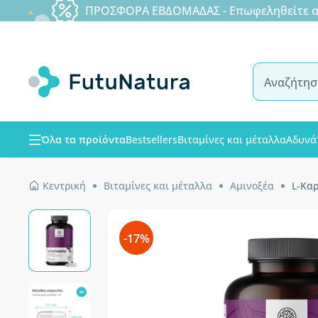
ΠΡΟΣΦΟΡΑ ΕΒΔΟΜΑΔΑΣ - Επωφεληθείτε από
Όλα τα προϊόντα
Bestsellers
Βιταμίνες και μέταλλα
Αδυνά
Κεντρική
Βιταμίνες και μέταλλα
Αμινοξέα
L-Κα
-17%