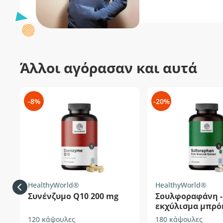
Άλλοι αγόρασαν και αυτά
-8%
-20%
HealthyWorld®
HealthyWorld®
Συνένζυμο Q10 200 mg
Σουλφοραφάνη -
εκχύλισμα μπρό
mg
120 κάψουλες
180 κάψουλες