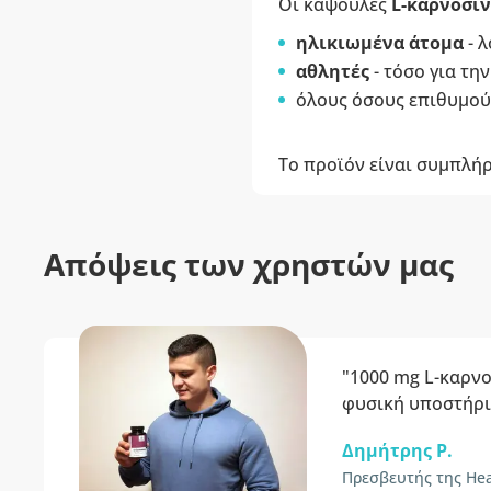
Οι κάψουλες
L-καρνοσίν
ηλικιωμένα άτομα
- λ
αθλητές
- τόσο για τη
όλους όσους επιθυμο
Το προϊόν είναι συμπλή
Απόψεις των χρηστών μας
"1000 mg L-καρνο
φυσική υποστήριξ
Δημήτρης P.
Πρεσβευτής της Hea