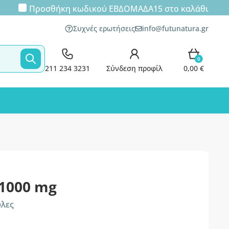
Προσθήκη κωδικού
ΕΒΔΟΜΑΔΑ15
στο καλάθι
Συχνές ερωτήσεις
info@futunatura.gr
0
211 234 3231
Σύνδεση προφίλ
0,00 €
 1000 mg
υλες