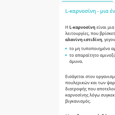
L-καρνοσίνη - μια 
Η
L-καρνοσίνη
είναι μι
λειτουργίες, που βρίσκε
αλανίνη-ιστιδίνη
, γεγο
το μη τυποποιημένο α
το απαραίτητο αμινοξ
άμυνα.
Εισάγεται στον οργανισμ
πουλερικών και των ψαρ
διατροφής που αποτελού
καρνοσίνης λόγω συγκεκ
βιγκανισμός.