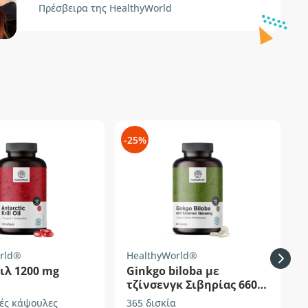
Πρέσβειρα της HealthyWorld
-25%
-
rld®
HealthyWorld®
H
ιλ 1200 mg
Ginkgo biloba με
τζίνσενγκ Σιβηρίας 6600
mg
ές κάψουλες
365 δισκία
1