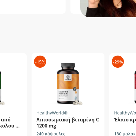
-15%
-29%
HealthyWorld®
HealthyWo
 από
Λιποσωμιακή βιταμίνη C
Έλαιο κρ
κολου 50
1200 mg
240 κάψουλες
180 μαλακ