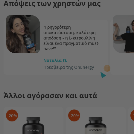
Απόψεις των χρηστών μας
"Γρηγορότερη
αποκατάσταση, καλύτερη
απόδοση - η L-κιτρουλίνη
είναι ένα πραγματικό must-
have!"
Ναταλία Ω.
Πρέσβειρα της OnEnergy
Άλλοι αγόρασαν και αυτά
-20%
-20%
-