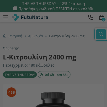
THRIVE THURSDAY – 18% έκπτωση
Προσθήκη κωδικού
ΠΕΜΠΤΗ
στο καλάθι
0
Κεντρική
Αμινοξέα
L-Κιτρουλίνη 2400 mg
OnEnergy
L-Κιτρουλίνη 2400 mg
Περιεχόμενο: 180 κάψουλες
THRIVE THURSDAY
0d 6h 14m 32s
-15%