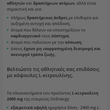
αθλητών
και
δραστήριων ατόμων
, αλλά είναι
σημαντική και για:
πλήρως
δραστήριους άνδρες
με επιθυμία για
αυξημένη αντοχή και απόδοση,
άτομα που θέλουν να υποστηρίξουν το
καρδιαγγειακό
τους
σύστημα
,
άτομα που παλεύουν με την
κόπωση
,
όσους
έχουν μη ισορροπημένη διατροφή και
ανενεργό τρόπο ζωής.
Βελτιώστε τις αθλητικές σας επιδόσεις
με κάψουλες L-κιτρουλίνης.
Τα πλεονεκτήματα του προϊόντος
L-κιτρουλίνη
2400 mg
της εταιρείας OnEnergy:
εξαιρετικά υψηλή
ημερήσια δόση - 2400 mg L-