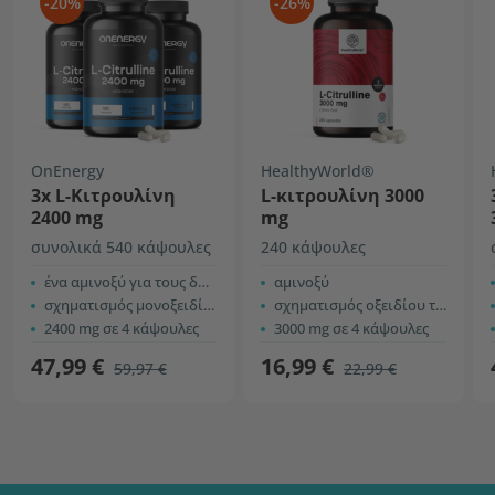
-20%
-26%
OnEnergy
HealthyWorld®
3x L-Κιτρουλίνη
L-κιτρουλίνη 3000
2400 mg
mg
συνολικά 540 κάψουλες
240 κάψουλες
ένα αμινοξύ για τους δραστήριους
αμινοξύ
σχηματισμός μονοξειδίου του αζώτου
σχηματισμός οξειδίου του αζώτου
2400 mg σε 4 κάψουλες
3000 mg σε 4 κάψουλες
47,99 €
16,99 €
59,97 €
22,99 €