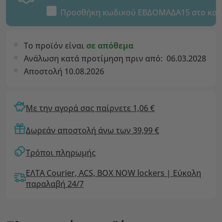
Προσθήκη κωδικού
ΕΒΔΟΜΑΔΑ15
στο καλ
Το προϊόν είναι
σε απόθεμα
Ανάλωση κατά προτίμηση πριν από:
06.03.2028
Αποστολή 10.08.2026
Με την αγορά σας παίρνετε 1,06 €
Δωρεάν αποστολή άνω των 39,99 €
Τρόποι πληρωμής
ΕΛΤΑ Courier, ACS, BOX NOW lockers | Εύκολη
παραλαβή 24/7