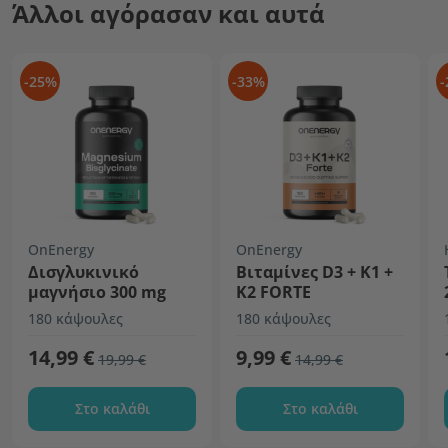
Άλλοι αγόρασαν και αυτά
-25%
-33%
-
OnEnergy
OnEnergy
Δισγλυκινικό
Βιταμίνες D3 + K1 +
μαγνήσιο 300 mg
K2 FORTE
180 κάψουλες
180 κάψουλες
14,99 €
9,99 €
19,99 €
14,99 €
Στο καλάθι
Στο καλάθι