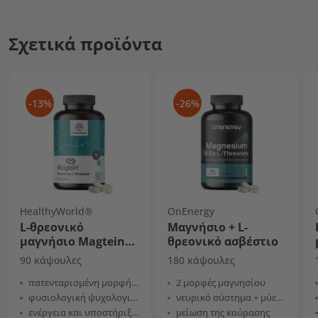
Σχετικά προϊόντα
-13%
-26%
HealthyWorld®
OnEnergy
L-θρεονικό
Mαγνήσιο + L-
μαγνήσιο Magtein®
θρεονικό ασβέστιο
2000 mg
90 κάψουλες
180 κάψουλες
πατενταρισμένη μορφή μαγνησίου
2 μορφές μαγνησίου
φυσιολογική ψυχολογική λειτουργία
νευρικό σύστημα + μύες + οστά
ενέργεια και υποστήριξη του νευρικού συστήματος
μείωση της κούρασης