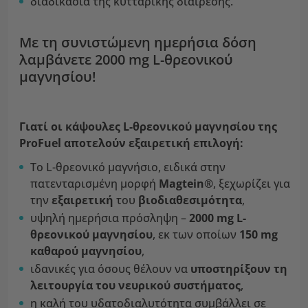
διαδικασία της κυτταρικής διαίρεσης.
Με τη συνιστώμενη ημερήσια δόση
λαμβάνετε 2000 mg L-θρεονικού
μαγνησίου!
Γιατί οι κάψουλες L-θρεονικού μαγνησίου της
ProFuel αποτελούν εξαιρετική επιλογή:
Το L-θρεονικό μαγνήσιο, ειδικά στην
πατενταρισμένη μορφή
Magtein®
, ξεχωρίζει για
την
εξαιρετική
του
βιοδιαθεσιμότητα
,
υψηλή ημερήσια πρόσληψη –
2000 mg L-
θρεονικού μαγνησίου
, εκ των οποίων
150 mg
καθαρού μαγνησίου
,
ιδανικές για όσους θέλουν να
υποστηρίξουν τη
λειτουργία του νευρικού συστήματος
,
η καλή του υδατοδιαλυτότητα συμβάλλει σε