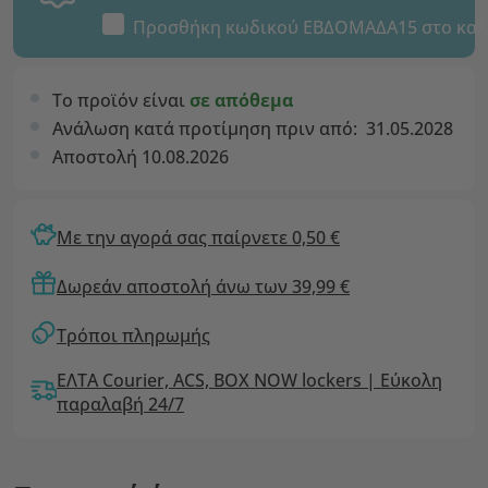
Προσθήκη κωδικού
ΕΒΔΟΜΑΔΑ15
στο καλ
Το προϊόν είναι
σε απόθεμα
Ανάλωση κατά προτίμηση πριν από:
31.05.2028
Αποστολή 10.08.2026
Με την αγορά σας παίρνετε 0,50 €
Δωρεάν αποστολή άνω των 39,99 €
Τρόποι πληρωμής
ΕΛΤΑ Courier, ACS, BOX NOW lockers | Εύκολη
παραλαβή 24/7