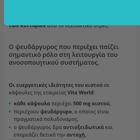
σκόνη
, στον οποίο προστίθεται το
μέταλλο
ψευδάργυρος
, γνωστό για την
αντιοξειδωτική
του δράση
, καθώς
συμβάλλει στην προστασία
των κυττάρων
από το οξειδωτικό στρες.
Ο ψευδάργυρος που περιέχει παίζει
σημαντικό ρόλο στη λειτουργία του
ανοσοποιητικού συστήματος.
Οι ευεργετικές ιδιότητες του κιστού
σε
κάψουλες της εταιρείας
Vita World
:
κάθε κάψουλα
περιέχει
500 mg κιστού,
περιέχουν
ψευδάργυρο
, ο οποίος είναι
πραγματικά πολυδύναμος,
ο ψευδάργυρος δρα
αντιοξειδωτικά
και
επηρεάζει θετικά την
αντοχή
,