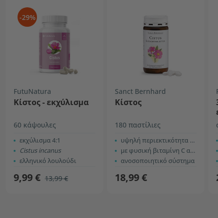
-29%
FutuNatura
Sanct Bernhard
Κίστος - εκχύλισμα
Κίστος
60 κάψουλες
180 παστίλιες
εκχύλισμα 4:1
υψηλή περιεκτικότητα σε πολυφαινόλες
Cistus incanus
με φυσική βιταμίνη C από ασερόλα
ελληνικό λουλούδι
ανοσοποιητικό σύστημα
9,99 €
18,99 €
13,99 €