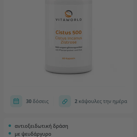
30
δόσεις
2
κάψουλες την ημέρα
αντιοξειδωτική δράση
με ψευδάργυρο