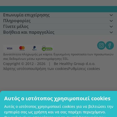
Επωνυμία επιχείρησης
Πληροφορίες
Γίνετε μέλος
Βοήθεια και παραγγελίες
Δυνατότητα πληρωμής με κάρτα. Εγγυημένη προστασία των προσωπικών
σας δεδομένων μέσω κρυπτογράφησης SSL.
Copyright © 2012 - 2026   |   Be Healthy Group d.o.o.
Χάρτης ιστότοπου
Χρήση των cookies
Ρυθμίσεις cookies
Αυτός ο ιστότοπος χρησιμοποιεί cookies
Αυτός ο ιστότοπος χρησιμοποιεί cookies για να βελτιώσει την
εμπειρία σας ως χρήστη και να σας παρέχει περιεχόμενο.