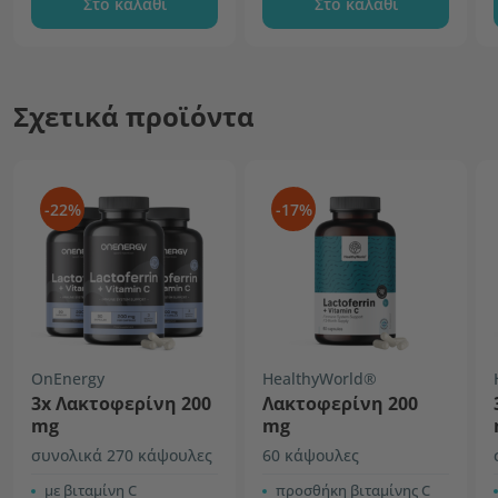
Στο καλάθι
Στο καλάθι
Σχετικά προϊόντα
-22%
-17%
OnEnergy
HealthyWorld®
3x Λακτοφερίνη 200
Λακτοφερίνη 200
mg
mg
συνολικά 270 κάψουλες
60 κάψουλες
με βιταμίνη C
προσθήκη βιταμίνης C