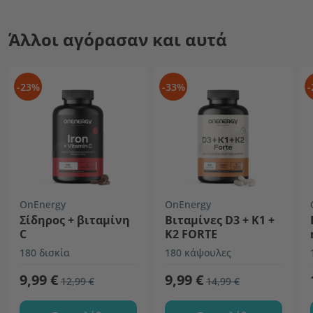
Άλλοι αγόρασαν και αυτά
-23%
-33%
-
OnEnergy
OnEnergy
Σίδηρος + βιταμίνη
Βιταμίνες D3 + K1 +
C
K2 FORTE
180 δισκία
180 κάψουλες
9,99 €
9,99 €
12,99 €
14,99 €