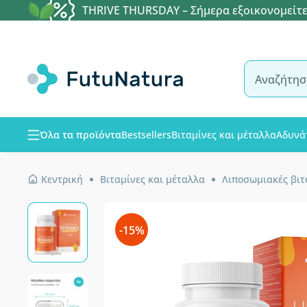
THRIVE THURSDAY – Σήμερα εξοικονομείτε
Όλα τα προϊόντα
Bestsellers
Βιταμίνες και μέταλλα
Αδυνά
Κεντρική
Βιταμίνες και μέταλλα
Λιποσωμιακές βιτ
-15%