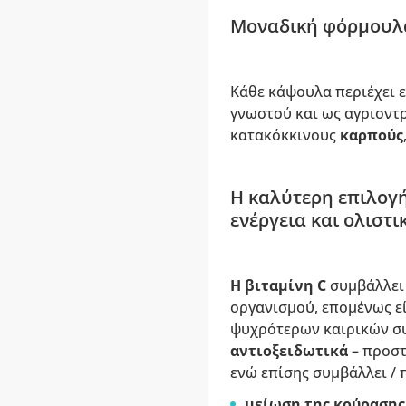
Μοναδική φόρμουλα
Κάθε κάψουλα περιέχει 
γνωστού και ως αγριοντ
κατακόκκινους
καρπούς
Η καλύτερη επιλογή
ενέργεια και ολιστ
Η βιταμίνη C
συμβάλλει
οργανισμού, επομένως εί
ψυχρότερων καιρικών συ
αντιοξειδωτικά
– προστ
ενώ επίσης συμβάλλει / 
μείωση της κούρασης