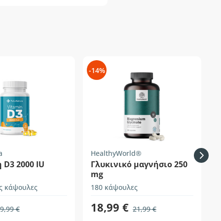
-14%
-
a
HealthyWorld®
F
 D3 2000 IU
Γλυκινικό μαγνήσιο 250
mg
ς κάψουλες
180 κάψουλες
3
18,99 €
9,99 €
21,99 €