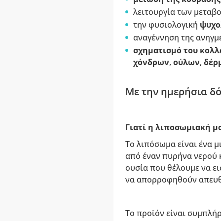
λειτουργία των μεταβ
την φυσιολογική
ψυχο
αναγέννηση της ανηγμέ
σχηματισμό του κολλ
χόνδρων
,
ούλων
,
δέρ
Με την ημερήσια δό
Γιατί η λιποσωμιακή μ
Το λιπόσωμα είναι ένα μ
από έναν πυρήνα νερού κ
ουσία που θέλουμε να ει
να απορροφηθούν απευθε
Το προϊόν είναι συμπλή