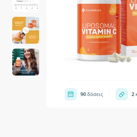
90
δόσεις
2
κ