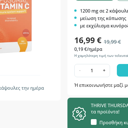
1200 mg σε 2 κάψουλ
μείωση της κόπωσης
με εκχύλισμα κυνόρ
16,99 €
19,99 €
0,19 €/ημέρα
Η χαμηλότερη τιμή των τελευτα
-
+
Ή επικοινωνήστε μαζί 
άψουλες την ημέρα
THRIVE THURSDAY
τα προϊόντα!
Προσθήκη κ