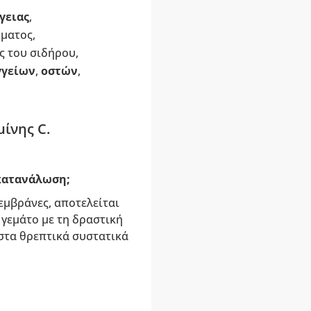
γειας
,
ματος,
ς του σιδήρου,
γγείων
,
οστών
,
ίνης C.
 κατανάλωση;
εμβράνες, αποτελείται
 γεμάτο με τη δραστική
 στα θρεπτικά συστατικά