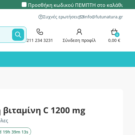
Προσθήκη κωδικού
ΠΕΜΠΤΗ
στο καλάθι
Συχνές ερωτήσεις
info@futunatura.gr
0
211 234 3231
Σύνδεση προφίλ
0,00 €
 βιταμίνη C 1200 mg
υλες
d 19h 39m 12s