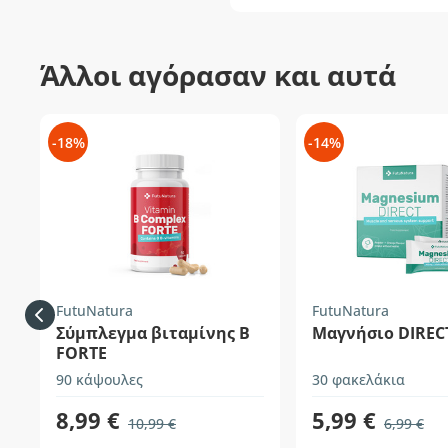
Άλλοι αγόρασαν και αυτά
-18%
-14%
FutuNatura
FutuNatura
Σύμπλεγμα βιταμίνης Β
Μαγνήσιο DIREC
FORTE
90 κάψουλες
30 φακελάκια
8,99 €
5,99 €
10,99 €
6,99 €