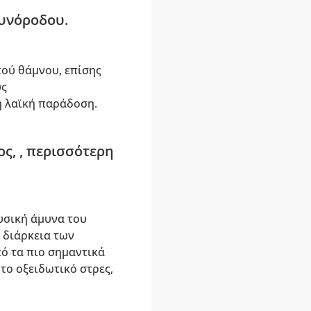
υνόροδου.
τού θάμνου, επίσης
ύς
η λαϊκή παράδοση.
ς, , περισσότερη
υσική άμυνα του
 διάρκεια των
ό τα πιο σημαντικά
το οξειδωτικό στρες,