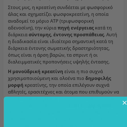
Στους μυς, η κρεατίνη συνδέεται με φωσφορικό
άλας και σχηματίζει φωσφοκρεατίνη, η οποία
αναδομεί το μόριο ATP (τριφωσφορική
αδενοσίνη), την κύρια
πηγή ενέργειας
κατά τη
διάρκεια
σύντομης
,
έντονης προσπάθειας
. Αυτή
η διαδικασία είναι ιδιαίτερα σημαντική κατά τη
διάρκεια έντονης σωματικής δραστηριότητας,
όπως είναι η άρση βαρών, τα σπριντ ή οι
διαλειμματικές προπονήσεις υψηλής έντασης.
Η μονοϋδρική κρεατίνη
είναι η πιο συχνά
χρησιμοποιούμενη και ολοένα πιο
δημοφιλής
μορφή
κρεατίνης, την οποία επιλέγουν συχνά
αθλητές, ερασιτέχνες και άτομα που επιθυμούν να
βελτιώσουν τη φυσική τους κατάσταση, λόγω της
αποτελεσματικότητας και
καλής απορρόφησής
της. Αυξάνει τη σωματική απόδοση σε διαδοχικές,
σύντομες και υψηλής έντασης δραστηριότητες (το
ευεργετικό αποτέλεσμα επιτυγχάνεται με