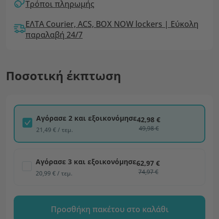
Τρόποι πληρωμής
ΕΛΤΑ Courier, ACS, BOX NOW lockers | Εύκολη
παραλαβή 24/7
Ποσοτική έκπτωση
Αγόρασε 2 και εξοικονόμησε
42,98 €
49,98 €
21,49 € / τεμ.
Αγόρασε 3 και εξοικονόμησε
62,97 €
74,97 €
20,99 € / τεμ.
Προσθήκη πακέτου στο καλάθι