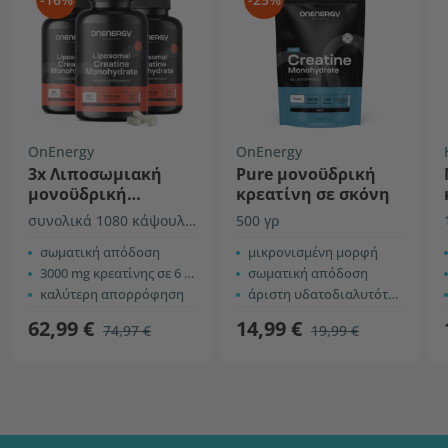
OnEnergy
OnEnergy
3x Λιποσωμιακή
Pure μονοϋδρική
μονοϋδρική
κρεατίνη σε σκόνη
κρεατίνη 3000 mg
συνολικά 1080 κάψουλες
500 γρ
σωματική απόδοση
μικρονισμένη μορφή
3000 mg κρεατίνης σε 6 κάψουλες
σωματική απόδοση
καλύτερη απορρόφηση
άριστη υδατοδιαλυτότητα
62,99 €
14,99 €
74,97 €
19,99 €