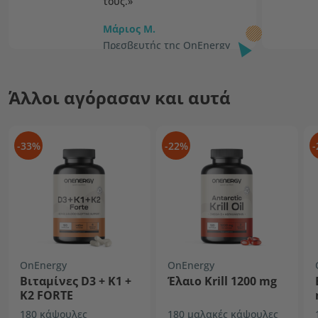
τους.»
Μάριος Μ.
Πρεσβευτής της OnEnergy
Άλλοι αγόρασαν και αυτά
-33%
-22%
-
OnEnergy
OnEnergy
Βιταμίνες D3 + K1 +
Έλαιο Krill 1200 mg
K2 FORTE
180 κάψουλες
180 μαλακές κάψουλες