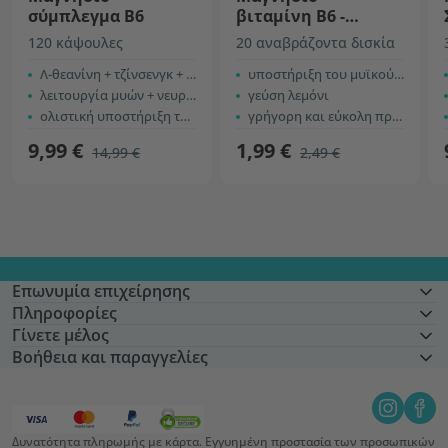
σύμπλεγμα Β6
βιταμίνη Β6 -
αναβράζοντα δισκία
120 κάψουλες
20 αναβράζοντα δισκία
Λ-θεανίνη + τζίνσενγκ + πιπερίνη
υποστήριξη του μυϊκού και νευρικού συστήματος
λειτουργία μυών + νευρικό σύστημα
γεύση λεμόνι
ολιστική υποστήριξη της ζωτικότητας
γρήγορη και εύκολη προετοιμασία
9,99 €
1,99 €
14,99 €
2,49 €
Επωνυμία επιχείρησης
Πληροφορίες
Γίνετε μέλος
Βοήθεια και παραγγελίες
Δυνατότητα πληρωμής με κάρτα. Εγγυημένη προστασία των προσωπικών