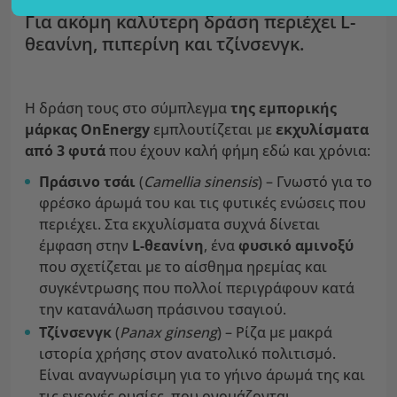
Για ακόμη καλύτερη δράση περιέχει L-
θεανίνη, πιπερίνη και τζίνσενγκ.
Η δράση τους στο σύμπλεγμα
της εμπορικής
μάρκας OnEnergy
εμπλουτίζεται με
εκχυλίσματα
από 3 φυτά
που έχουν καλή φήμη εδώ και χρόνια:
Πράσινο τσάι
(
Camellia sinensis
) – Γνωστό για το
φρέσκο άρωμά του και τις φυτικές ενώσεις που
περιέχει. Στα εκχυλίσματα συχνά δίνεται
έμφαση στην
L-θεανίνη
, ένα
φυσικό αμινοξύ
που σχετίζεται με το αίσθημα ηρεμίας και
συγκέντρωσης που πολλοί περιγράφουν κατά
την κατανάλωση πράσινου τσαγιού.
Τζίνσενγκ
(
Panax ginseng
) – Ρίζα με μακρά
ιστορία χρήσης στον ανατολικό πολιτισμό.
Είναι αναγνωρίσιμη για το γήινο άρωμά της και
τις ενεργές ουσίες, που ονομάζονται