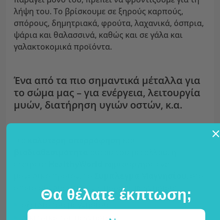
λήψη του. Το βρίσκουμε σε ξηρούς καρπούς,
σπόρους, δημητριακά, φρούτα, λαχανικά, όσπρια,
ψάρια και θαλασσινά, καθώς και σε γάλα και
γαλακτοκομικά προϊόντα.
Ένα από τα πιο σημαντικά μέταλλα για
το σώμα μας – για ενέργεια, λειτουργία
μυών, διατήρηση υγιών οστών, κ.α.
Για
καλύτερη απορρόφηση
και
βιοδιαθεσιμότητα
αυτού του μετάλλου, η
εταιρεία
HealthyWorld
δημιούργησε ένα
μοναδικό προϊόν, το
Σύμπλεγμα Μαγνησίου
, στο
οποίο συνδυάστηκαν 5 μορφές μαγνησίου:
Θα θέλατε έκπτωση;
οξείδιο του μαγνησίου,
δικιτρικό τρι-μαγνήσιο,