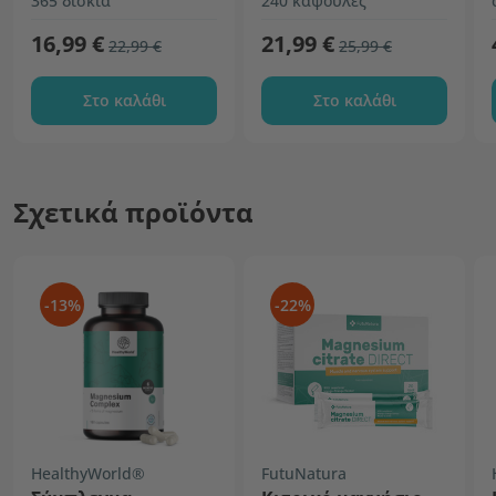
365 δισκία
240 κάψουλες
16,99 €
21,99 €
22,99 €
25,99 €
Στο καλάθι
Στο καλάθι
Σχετικά προϊόντα
-13%
-22%
HealthyWorld®
FutuNatura