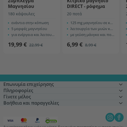
Σύμπλεγμα
Κιτρικό μαγνήσιο
Μαγνησίου
DIRECT - ρόφημα
180 κάψουλες
20 ποτά
ενάντια στην κόπωση
125 mg μαγνησίου σε κάθε ρόφημα
5 μορφές μαγνησίου
λειτουργία των μυών και αύξηση της ενέργειας
για ενέργεια και λειτουργία των μυών
με γεύση μάνγκο και πορτοκάλι
19,99 €
6,99 €
22,99 €
8,99 €
Επωνυμία επιχείρησης
Πληροφορίες
Γίνετε μέλος
Βοήθεια και παραγγελίες
Δυνατότητα πληρωμής με κάρτα. Εγγυημένη προστασία των προσωπικών