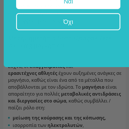
Ναι
δισγλυκινικό μαγνήσιο
μηλικό μαγνήσιο και
Όχι
ασκορβικό μαγνήσιο.
Με την ημερήσια δόση εξασφαλίζετε
206,5 mg μαγνησίου.
Συχνά, οι
επαγγελματίες
και
ερασιτέχνες αθλητές
έχουν αυξημένες ανάγκες σε
μαγνήσιο, καθώς είναι ένα από τα μέταλλα που
αποβάλλονται με τον ιδρώτα. Το
μαγνήσιο
είναι
απαραίτητο για πολλές
μεταβολικές αντιδράσεις
και διεργασίες στο σώμα
, καθώς συμβάλλει /
παίζει ρόλο στη:
μείωση της κούρασης και της κόπωσης,
ισορροπία των
ηλεκτρολυτών
,