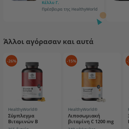
Κέλλυ Γ.
Πρέσβειρα της HealthyWorld
Άλλοι αγόρασαν και αυτά
-26%
-15%
-
HealthyWorld®
HealthyWorld®
Σύμπλεγμα
Λιποσωμιακή
Βιταμινών Β
βιταμίνη C 1200 mg