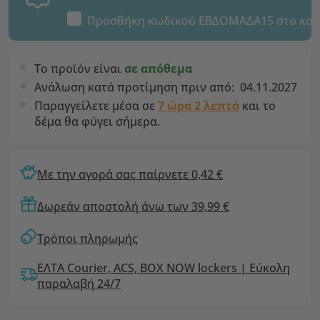
Προσθήκη κωδικού
ΕΒΔΟΜΑΔΑ15
στο καλ
Το προϊόν είναι
σε απόθεμα
Ανάλωση κατά προτίμηση πριν από:
04.11.2027
Παραγγείλετε μέσα σε
7 ώρα 2 λεπτά
και το
δέμα θα φύγει σήμερα.
Με την αγορά σας παίρνετε 0,42 €
Δωρεάν αποστολή άνω των 39,99 €
Τρόποι πληρωμής
ΕΛΤΑ Courier, ACS, BOX NOW lockers | Εύκολη
παραλαβή 24/7