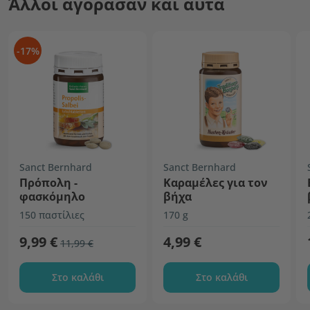
Άλλοι αγόρασαν και αυτά
-17%
Sanct Bernhard
Sanct Bernhard
Πρόπολη -
Καραμέλες για τον
φασκόμηλο
βήχα
150 παστίλιες
170 g
9,99 €
4,99 €
11,99 €
Στο καλάθι
Στο καλάθι