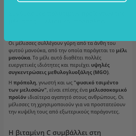
Συνδυασμός πολύτιμων προϊόντων της
μέλισσας - μελιού και πρόπολης.
Οι μέλισσες συλλέγουν γύρη από τα άνθη του
φυτού μανούκα, από την οποία παράγεται το
μέλι
μανούκα
. Το μέλι αυτό διαθέτει πολλές
ευεργετικές ιδιότητες και περιέχει
υψηλές
συγκεντρώσεις μεθυλογλυοξάλης (MGO)
.
Η
πρόπολη
, γνωστή και ως
"φυσικό τσιμέντο
των μελισσών"
, είναι επίσης ένα
μελισσοκομικό
προϊόν
ιδιαίτερα αγαπητό στους ανθρώπους. Οι
μέλισσες τη χρησιμοποιούν για να προστατεύουν
την κυψέλη τους από εξωτερικούς παράγοντες.
Η βιταμίνη C συμβάλλει στη