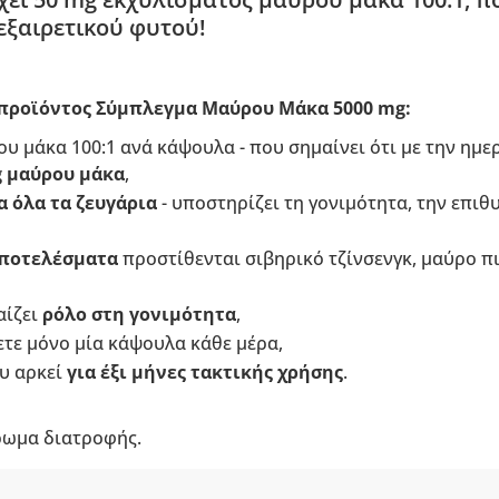
εξαιρετικού φυτού!
 προϊόντος Σύμπλεγμα Μαύρου Μάκα 5000 mg:
υ μάκα 100:1 ανά κάψουλα - που σημαίνει ότι με την ημε
g μαύρου μάκα
,
α όλα τα ζευγάρια
- υποστηρίζει τη γονιμότητα, την επιθυ
αποτελέσματα
προστίθενται σιβηρικό τζίνσενγκ, μαύρο πιπ
αίζει
ρόλο στη γονιμότητα
,
ετε μόνο μία κάψουλα κάθε μέρα,
υ αρκεί
για έξι μήνες τακτικής χρήσης
.
ρωμα διατροφής.