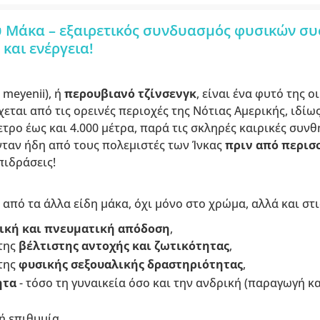
Μάκα – εξαιρετικός συνδυασμός φυσικών συ
και ενέργεια!
 meyenii), ή
περουβιανό τζίνσενγκ
, είναι ένα φυτό της ο
ται από τις ορεινές περιοχές της Νότιας Αμερικής, ιδίως
τρο έως και 4.000 μέτρα, παρά τις σκληρές καιρικές συνθή
νταν ήδη από τους πολεμιστές των Ίνκας
πριν από περισ
πιδράσεις!
από τα άλλα είδη μάκα, όχι μόνο στο χρώμα, αλλά και στι
κή και πνευματική απόδοση
,
της
βέλτιστης αντοχής και ζωτικότητας
,
της
φυσικής σεξουαλικής δραστηριότητας
,
ητα
- τόσο τη γυναικεία όσο και την ανδρική (παραγωγή κ
ή επιθυμία.