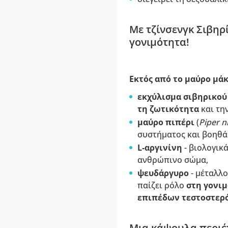
Με τζίνσενγκ Σιβηρί
γονιμότητα!
Εκτός από το μαύρο μάκ
εκχύλισμα σιβηρικού
τη ζωτικότητα
και τη
μαύρο πιπέρι
(
Piper 
συστήματος και βοηθά
L-αργινίνη
- βιολογικ
ανθρώπινο σώμα,
ψευδάργυρο
- μέταλλο
παίζει ρόλο
στη γονι
επιπέδων τεστοστερ
Μια κάψουλα περιέχ