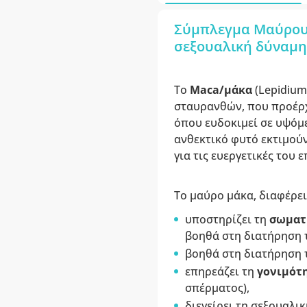
Σύμπλεγμα Μαύρου 
σεξουαλική δύναμη 
Το
Maca/μάκα
(Lepidium
σταυρανθών, που προέρχε
όπου ευδοκιμεί σε υψόμε
ανθεκτικό φυτό εκτιμού
για τις ευεργετικές του ε
Το μαύρο μάκα, διαφέρει 
υποστηρίζει τη
σωματι
βοηθά στη διατήρηση 
βοηθά στη διατήρηση 
επηρεάζει τη
γονιμότ
σπέρματος),
διεγείρει τη σεξουαλικ