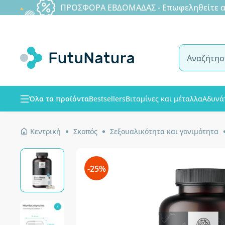
ΠΡΟΣΦΟΡΑ ΕΒΔΟΜΑΔΑΣ - Επωφεληθείτε από
Όλα τα προϊόντα
Bestsellers
Βιταμίνες και μέταλλα
Αδυνά
Κεντρική
Σκοπός
Σεξουαλικότητα και γονιμότητα
-25%