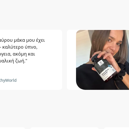
αύρου μάκα μου έχει
- καλύτερο ύπνο,
γεια, ακόμη και
υαλική ζωή."
thyWorld