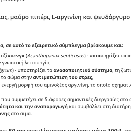
ας, μαύρο πιπέρι, L-αργινίνη και ψευδάργυρο 
α, σε αυτό το εξαιρετικό σύμπλεγμα βρίσκουμε και:
 τζίνσενγκ
(
Acanthopanax senticosus
) -
υποστηρίζει το 
ν γνωστική λειτουργία,
nigrum
) - υποστηρίζει το
ανοσοποιητικό σύστημα
, τη ζω
 το σώμα στην
αντιμετώπιση του στρες
,
ά ενεργή μορφή του αμινοξέος αργινίνη, το οποίο σχηματί
 που συμμετέχει σε διάφορες σημαντικές διεργασίες στο
μότητα και την αναπαραγωγή
και συμβάλλει στη διατήρ
όνης
στο αίμα.
ει 50 mg εκχυλίσματος μαύρου μάκα 100:1, πο