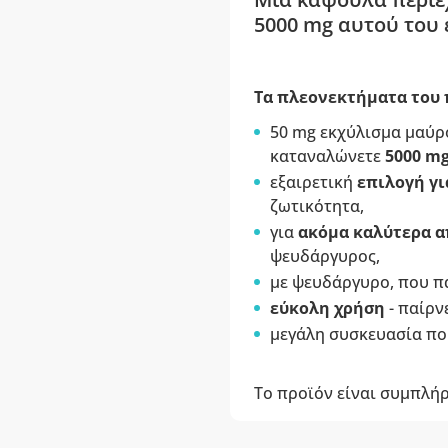
5000 mg αυτού του 
Τα πλεονεκτήματα του
50 mg εκχύλισμα μαύρο
καταναλώνετε
5000 m
εξαιρετική
επιλογή γι
ζωτικότητα,
για
ακόμα καλύτερα 
ψευδάργυρος,
με ψευδάργυρο, που π
εύκολη χρήση
- παίρν
μεγάλη συσκευασία πο
Το προϊόν είναι συμπλή