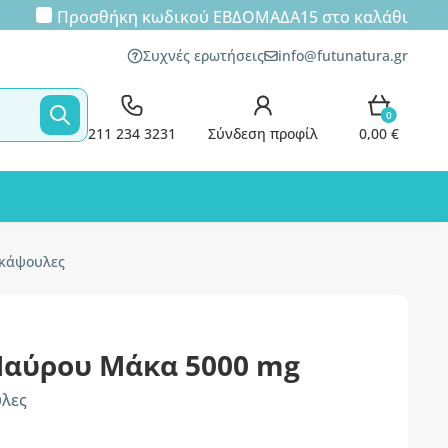
Προσθήκη κωδικού
ΕΒΔΟΜΑΔΑ15
στο καλάθι
Συχνές ερωτήσεις
info@futunatura.gr
0
211 234 3231
Σύνδεση προφίλ
0,00 €
 κάψουλες
αύρου Μάκα 5000 mg
υλες