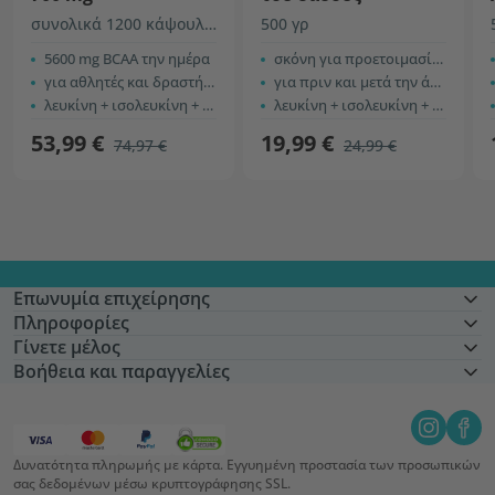
συνολικά 1200 κάψουλες
500 γρ
5600 mg BCAA την ημέρα
σκόνη για προετοιμασία ροφήματος
για αθλητές και δραστήριους
για πριν και μετά την άσκηση
λευκίνη + ισολευκίνη + βαλίνη
λευκίνη + ισολευκίνη + βαλίνη
53,99 €
19,99 €
74,97 €
24,99 €
Επωνυμία επιχείρησης
Πληροφορίες
Γίνετε μέλος
Βοήθεια και παραγγελίες
Δυνατότητα πληρωμής με κάρτα. Εγγυημένη προστασία των προσωπικών
σας δεδομένων μέσω κρυπτογράφησης SSL.