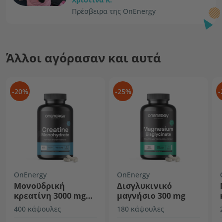
Πρέσβειρα της OnEnergy
Άλλοι αγόρασαν και αυτά
-20%
-25%
-
OnEnergy
OnEnergy
Μονοϋδρική
Δισγλυκινικό
κρεατίνη 3000 mg
μαγνήσιο 300 mg
GIGA CAPS
400 κάψουλες
180 κάψουλες