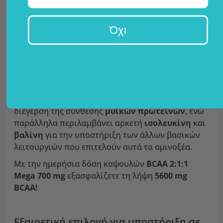
περιεκτικότητα - 700 mg BCAA σε κάθε
κάψουλα!
Όχι
Οι κάψουλες της εταιρείας
OnEnergy
περιέχουν
την εξής αναλογία αμινοξέων -
L-λευκίνη
,
L-
βαλίνη
και
L-ισολευκίνη
2:1:1
. Ακριβώς αυτή η
αναλογία είναι η βέλτιστη, καθώς εξασφαλίζει
την επαρκή ποσότητα
λευκίνης
για τη μέγιστη
διέγερση της σύνθεσης
μυϊκών πρωτεϊνών
, ενώ
παράλληλα περιλαμβάνει αρκετή
ισολευκίνη
και
βαλίνη
για την υποστήριξη των άλλων βασικών
λειτουργιών που επιτελούν αυτά τα αμινοξέα.
Με την ημερήσια δόση καψουλών
BCAA 2:1:1
Mega 700 mg
εξασφαλίζετε τη λήψη
5600 mg
BCAA!
Εξαιρετική επιλογή για υποστήριξη σε