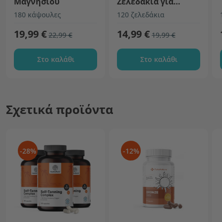
Μαγνησίου
Ζελεδάκια για
μαλλιά, δέρμα και
180 κάψουλες
120 ζελεδάκια
νύχια
19,99 €
14,99 €
22,99 €
19,99 €
Στο καλάθι
Στο καλάθι
Σχετικά προϊόντα
-28%
-12%