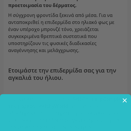
προετοιμασία του δέρματος.
Η σύγχρονη φροντίδα ξεκινά από μέσα. Για να
ανταποκριθεί η επιδερμίδα στο ηλιακό φως με
έναν υπέροχο μπρονζέ τόνο, χρειάζεται
συγκεκριμένα θρεπτικά συστατικά που
υποστηρίζουν τις φυσικές διαδικασίες
αναγέννησης και μελάγχρωσης.
Ετοιμάστε την επιδερμίδα σας για την
αγκαλιά του ήλιου.
Η φόρμουλα των καψουλών
Self-Tanning Complex
της μάρκας HealthyWorld
έχει σχεδιαστεί ως
ολοκληρωμένη υποστήριξη της επιδερμίδας, ώστε
να υποδεχτεί το καλοκαίρι θρεμμένη, δυνατή και
έτοιμη για ασφαλή έκθεση στον ήλιο.