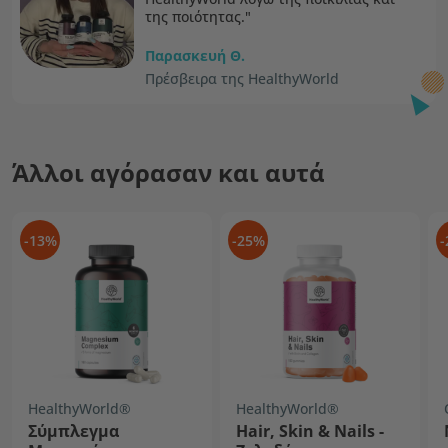
της ποιότητας."
Παρασκευή Θ.
Πρέσβειρα της HealthyWorld
Άλλοι αγόρασαν και αυτά
-13%
-25%
-
HealthyWorld®
HealthyWorld®
Σύμπλεγμα
Hair, Skin & Nails -