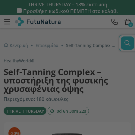
THRIVE THURSDAY – 18% έκπτωση
Προσθήκη κωδικού
ΠΕΜΠΤΗ
στο καλάθι
0
Κεντρική
Επιδερμίδα
Self-Tanning Complex – υποστήριξη της φυσικής χρυσαφένιας όψης
HealthyWorld®
Self-Tanning Complex –
υποστήριξη της φυσικής
χρυσαφένιας όψης
Περιεχόμενο: 180 κάψουλες
THRIVE THURSDAY
0d 6h 30m 21s
-20%