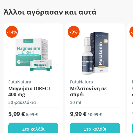
Άλλοι αγόρασαν και αυτά
-14%
-9%
-
FutuNatura
FutuNatura
Μαγνήσιο DIRECT
Μελατονίνη σε
400 mg
σπρέι
30 φακελάκια
30 ml
5,99 €
9,99 €
6,99 €
10,99 €
Στο καλάθι
Στο καλάθι