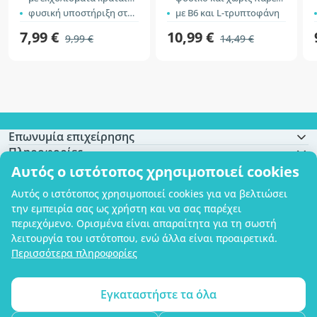
φυσική υποστήριξη στον ύπνο
με B6 και L-τρυπτοφάνη
7,99 €
10,99 €
9,99 €
14,49 €
Επωνυμία επιχείρησης
Πληροφορίες
Γίνετε μέλος
Αυτός ο ιστότοπος χρησιμοποιεί cookies
Βοήθεια και παραγγελίες
Αυτός ο ιστότοπος χρησιμοποιεί cookies για να βελτιώσει
την εμπειρία σας ως χρήστη και να σας παρέχει
περιεχόμενο. Ορισμένα είναι απαραίτητα για τη σωστή
λειτουργία του ιστότοπου, ενώ άλλα είναι προαιρετικά.
Δυνατότητα πληρωμής με κάρτα. Εγγυημένη προστασία των προσωπικών
Περισσότερα πληροφορίες
σας δεδομένων μέσω κρυπτογράφησης SSL.
Copyright © 2012 - 2026   |   Be Healthy Group d.o.o.
Χάρτης ιστότοπου
Χρήση των cookies
Ρυθμίσεις cookies
Εγκαταστήστε τα όλα