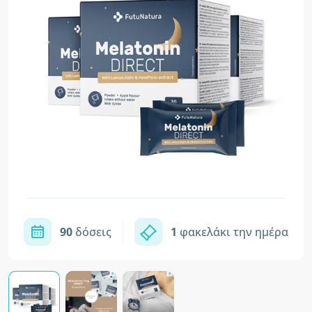
90
δόσεις
1
φακελάκι την ημέρα