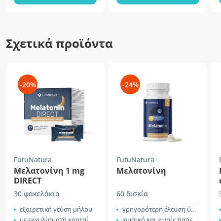
Σχετικά προϊόντα
-20%
-24%
FutuNatura
FutuNatura
Μελατονίνη 1 mg
Μελατονίνη
DIRECT
30 φακελάκια
60 δισκία
εξαιρετική γεύση μήλου
γρηγορότερη έλευση ύπνου
με εκχυλίσματα κραταίγου και μελισσόχορτου
φυσικό και χωρίς παρενέργειες