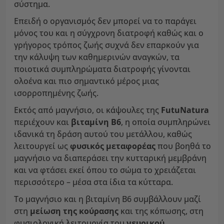
σύστημα.
Επειδή ο οργανισμός δεν μπορεί να το παράγει
μόνος του και η σύγχρονη διατροφή καθώς και ο
γρήγορος τρόπος ζωής συχνά δεν επαρκούν για
την κάλυψη των καθημερινών αναγκών, τα
ποιοτικά συμπληρώματα διατροφής γίνονται
ολοένα και πιο σημαντικό μέρος μιας
ισορροπημένης ζωής.
Εκτός από μαγνήσιο, οι κάψουλες της
FutuNatura
περιέχουν και
βιταμίνη Β6
, η οποία συμπληρώνει
ιδανικά τη δράση αυτού του μετάλλου, καθώς
λειτουργεί ως
φυσικός μεταφορέας
που βοηθά το
μαγνήσιο να διαπεράσει την κυτταρική μεμβράνη
και να φτάσει εκεί όπου το σώμα το χρειάζεται
περισσότερο – μέσα στα ίδια τα κύτταρα.
Το μαγνήσιο και η βιταμίνη Β6 συμβάλλουν μαζί
στη
μείωση της κούρασης
και της κόπωσης, στη
φυσιολογική λειτουργία του
νευρικού