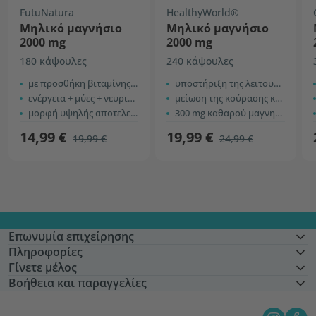
FutuNatura
HealthyWorld®
Μηλικό μαγνήσιο
Mηλικό μαγνήσιο
2000 mg
2000 mg
180 κάψουλες
240 κάψουλες
με προσθήκη βιταμίνης Β6
υποστήριξη της λειτουργίας των μυών
ενέργεια + μύες + νευρικό σύστημα
μείωση της κούρασης και αύξηση της ενέργειας
μορφή υψηλής αποτελεσματικότητας
300 mg καθαρού μαγνησίου την ημέρα
14,99 €
19,99 €
19,99 €
24,99 €
Επωνυμία επιχείρησης
Πληροφορίες
Γίνετε μέλος
Βοήθεια και παραγγελίες