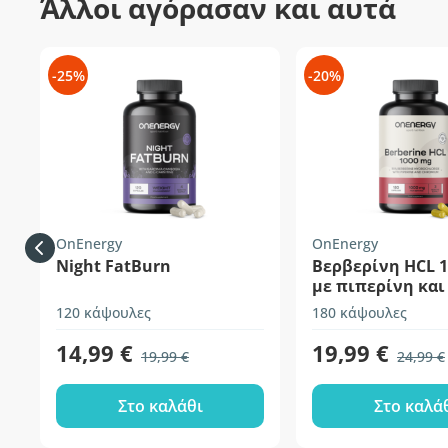
Άλλοι αγόρασαν και αυτά
-25%
-20%
OnEnergy
OnEnergy
Night FatBurn
Βερβερίνη HCL 1
με πιπερίνη και
120 κάψουλες
180 κάψουλες
14,99 €
19,99 €
19,99 €
24,99 €
Στο καλάθι
Στο καλά