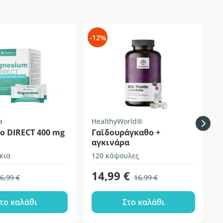
-12%
-
a
HealthyWorld®
ο DIRECT 400 mg
Γαϊδουράγκαθο +
αγκινάρα
κια
120 κάψουλες
1
14,99 €
6,99 €
16,99 €
το καλάθι
Στο καλάθι