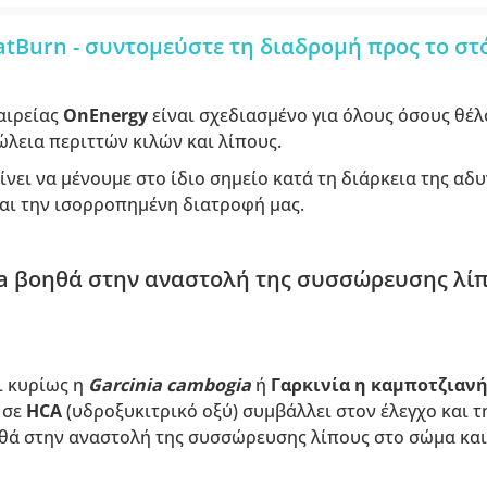
tBurn - συντομεύστε τη διαδρομή προς το στ
αιρείας
OnEnergy
είναι σχεδιασμένο για όλους όσους θέλ
λεια περιττών κιλών και λίπους.
νει να μένουμε στο ίδιο σημείο κατά τη διάρκεια της αδ
αι την ισορροπημένη διατροφή μας.
a βοηθά στην αναστολή της συσσώρευσης λίπο
ι κυρίως η
Garcinia cambogia
ή
Γαρκινία η καμποτζιαν
 σε
HCA
(υδροξυκιτρικό οξύ) συμβάλλει στον έλεγχο και 
ηθά στην αναστολή της συσσώρευσης λίπους στο σώμα κα