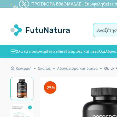
ΠΡΟΣΦΟΡΑ ΕΒΔΟΜΑΔΑΣ - Επωφεληθείτε από
Όλα τα προϊόντα
Bestsellers
Βιταμίνες και μέταλλα
Αδυνά
Κεντρική
Σκοπός
Αδυνάτισμα και δίαιτα
Quick 
-25%