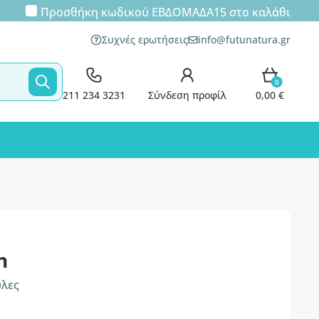
Προσθήκη κωδικού
ΕΒΔΟΜΑΔΑ15
στο καλάθι
Συχνές ερωτήσεις
info@futunatura.gr
0
211 234 3231
Σύνδεση προφίλ
0,00 €
n
υλες