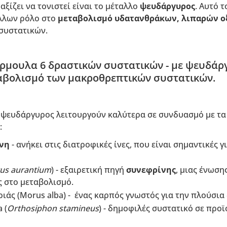
αξίζει να τονιστεί είναι το μέταλλο
ψευδάργυρος
. Αυτό 
άλλων ρόλο στο
μεταβολισμό υδατανθράκων, λιπαρών ο
συστατικών.
ρμουλα 6 δραστικών συστατικών - με ψευδάρ
ταβολισμό των μακροθρεπτικών συστατικών.
 ο ψευδάργυρος λειτουργούν καλύτερα σε συνδυασμό με τ
:
όνη
- ανήκει στις διατροφικές ίνες, που είναι σημαντικές γ
rus aurantium
) - εξαιρετική πηγή
συνεφρίνης
, μιας ένωση
ς στο μεταβολισμό.
ιάς (Morus alba) - ένας καρπός γνωστός για την πλούσια 
 (
Orthosiphon stamineus
) - δημοφιλές συστατικό σε προϊ