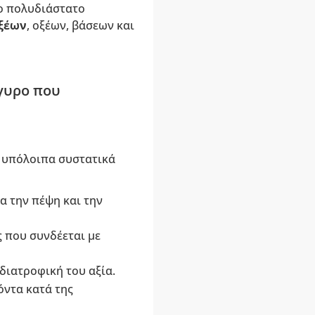
το πολυδιάστατο
ξέων
, οξέων, βάσεων και
γυρο που
α υπόλοιπα συστατικά
ια την πέψη και την
ς που συνδέεται με
διατροφική του αξία.
όντα κατά της