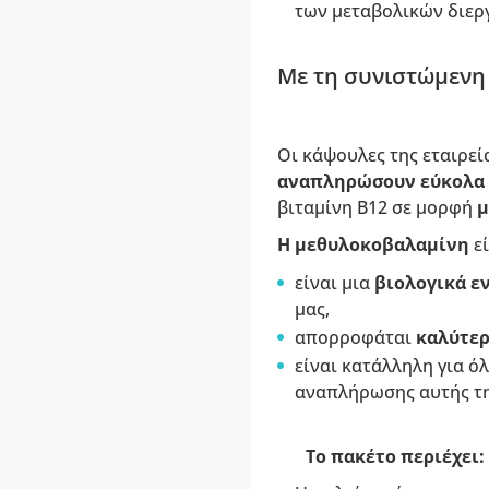
των μεταβολικών διεργ
Με τη συνιστώμενη 
Οι κάψουλες της εταιρεί
αναπληρώσουν εύκολα
βιταμίνη Β12 σε μορφή
μ
Η μεθυλοκοβαλαμίνη
ε
είναι μια
βιολογικά ε
μας,
απορροφάται
καλύτε
είναι κατάλληλη για ό
αναπλήρωσης αυτής τη
Το πακέτο περιέχει: