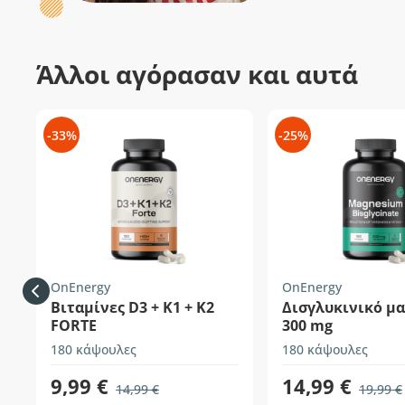
Άλλοι αγόρασαν και αυτά
-33%
-25%
OnEnergy
OnEnergy
Βιταμίνες D3 + K1 + K2
Δισγλυκινικό μ
FORTE
300 mg
180 κάψουλες
180 κάψουλες
9,99 €
14,99 €
14,99 €
19,99 €