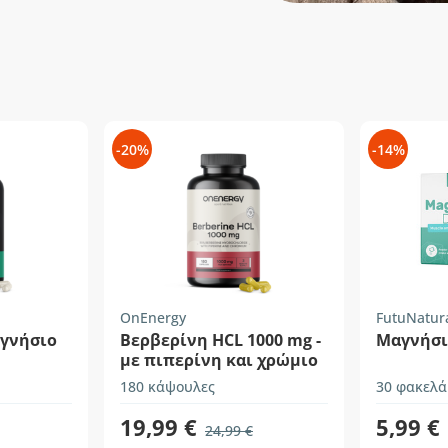
-20%
-14%
OnEnergy
FutuNatur
αγνήσιο
Βερβερίνη HCL 1000 mg -
Μαγνήσι
με πιπερίνη και χρώμιο
180 κάψουλες
30 φακελά
19,99 €
5,99 €
24,99 €