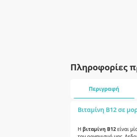
Πληροφορίες π
Περιγραφή
Βιταμίνη Β12 σε μο
Η
βιταμίνη Β12
είναι μί
τον οργανισμό μας. Δεδο