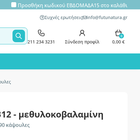
Προσθήκη κωδικού
ΕΒΔΟΜΑΔΑ15
στο καλάθι
Συχνές ερωτήσεις
info@futunatura.gr
0
211 234 3231
Σύνδεση προφίλ
0,00 €
ουλες
Β12 - μεθυλοκοβαλαμίνη
 90 κάψουλες