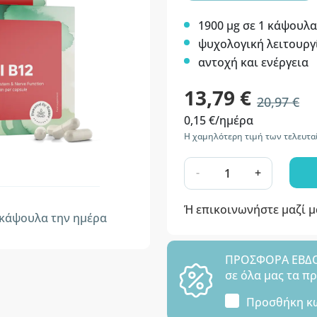
1900 µg σε 1 κάψουλα
ψυχολογική λειτουργ
αντοχή και ενέργεια
13,79 €
20,97 €
0,15 €/ημέρα
Η χαμηλότερη τιμή των τελευτα
-
+
Ή επικοινωνήστε μαζί 
κάψουλα την ημέρα
ΠΡΟΣΦΟΡΑ ΕΒΔΟΜ
σε όλα μας τα π
Προσθήκη κ