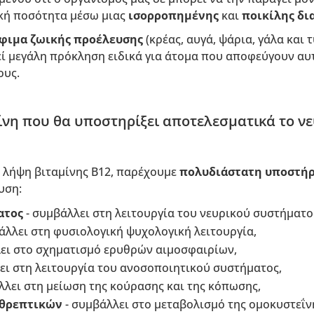
κή ποσότητα μέσω μιας
ισορροπημένης
και
ποικίλης δι
φιμα ζωικής προέλευσης
(κρέας, αυγά, ψάρια, γάλα και 
ί μεγάλη πρόκληση ειδικά για άτομα που αποφεύγουν αυτ
ους.
ίνη που θα υποστηρίξει αποτελεσματικά το ν
 λήψη βιταμίνης Β12, παρέχουμε
πολυδιάστατη υποστήρ
υση:
ατος
- συμβάλλει στη λειτουργία του νευρικού συστήματο
άλλει στη φυσιολογική ψυχολογική λειτουργία,
ει στο σχηματισμό ερυθρών αιμοσφαιρίων,
ει στη λειτουργία του ανοσοποιητικού συστήματος,
λλει στη μείωση της κούρασης και της κόπωσης,
θρεπτικών
- συμβάλλει στο μεταβολισμό της ομοκυστεΐνη