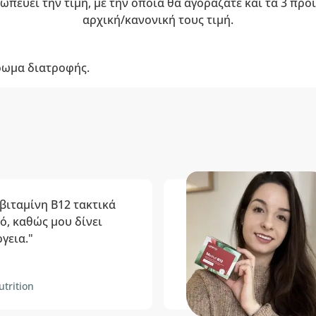
ωπεύει την τιμή, με την οποία θα αγοράζατε και τα 3 πρ
αρχική/κανονική τους τιμή.
ρωμα διατροφής.
βιταμίνη Β12 τακτικά
ρό, καθώς μου δίνει
γεια."
trition