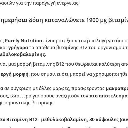
ασιών για την παραγωγή ενέργειας.
ημερήσια δόση καταναλώνετε 1900 µg βιταμίν
ας
Purely Nutrition
είναι μια εξαιρετική επιλογή για όσο
και
γρήγορα
το απόθεμα βιταμίνης Β12 του οργανισμού τ
εθυλοκοβαλαμίνης
.
ίναι μια μορφή βιταμίνης Β12 που θεωρείται καλύτερη από
νεργή μορφή
, που σημαίνει ότι μπορεί να χρησιμοποιηθ
ρα
σε σύγκριση με άλλες μορφές, προσφέροντας
μακροπρ
λους, ιδιαίτερα για όσους αναζητούν τον
πιο αποτελεσμα
ς σημαντικής βιταμίνης.
 3x Βιταμίνη Β12 - μεθυλοκοβαλαμίνη, 30 κάψουλες (συ