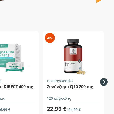
-8%
-
a
HealthyWorld®
F
ο DIRECT 400 mg
Συνένζυμο Q10 200 mg
κια
120 κάψουλες
1
22,99 €
6,99 €
24,99 €