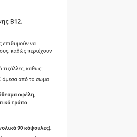
ης Β12.
υς επιθυμούν να
ους, καθώς περιέχουν
 τιςάλλες, καθώς:
εί άμεσα από το σώμα
όθεσμα οφέλη
,
τικό τρόπο
νολικά 90 κάψουλες).