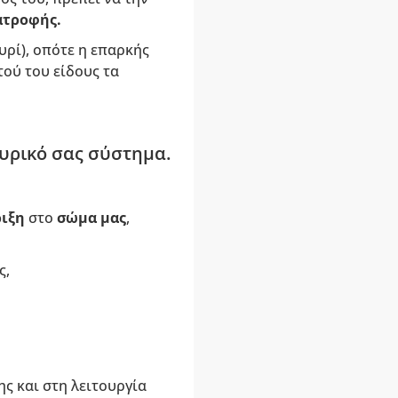
ατροφής.
τυρί), οπότε η επαρκής
ού του είδους τα
ευρικό σας σύστημα.
ιξη
στο
σώμα μας
,
ς,
ς και στη λειτουργία