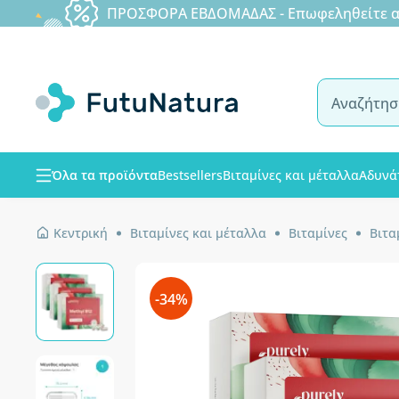
ΠΡΟΣΦΟΡΑ ΕΒΔΟΜΑΔΑΣ - Επωφεληθείτε από
Όλα τα προϊόντα
Bestsellers
Βιταμίνες και μέταλλα
Αδυνά
Κεντρική
Βιταμίνες και μέταλλα
Βιταμίνες
Βιτα
-34%