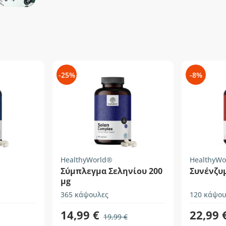
-25%
-8%
HealthyWorld®
HealthyWo
Σύμπλεγμα Σεληνίου 200
Συνένζυ
µg
365 κάψουλες
120 κάψου
14,99 €
22,99 
19,99 €