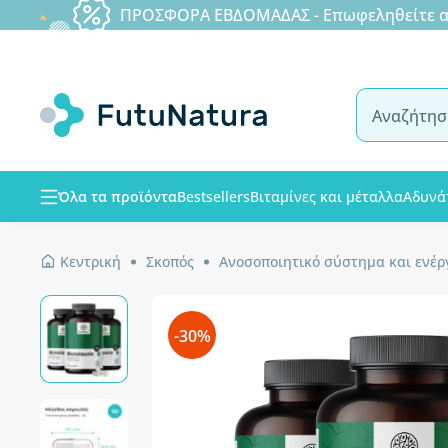
ΠΡΟΣΦΟΡΑ ΕΒΔΟΜΑΔΑΣ - Επωφεληθείτε από
Όλα τα προϊόντα
Bestsellers
Βιταμίνες και μέταλλα
Αδυνά
Κεντρική
Σκοπός
Ανοσοποιητικό σύστημα και ενέρ
-30%