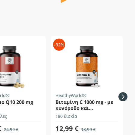
-32%
rld®
HealthyWorld®
Z
μο Q10 200 mg
Βιταμίνη C 1000 mg - με
κυνόροδο και
βιοφλαβονοειδή
λες
180 δισκία
1
€
12,99 €
24,99 €
18,99 €