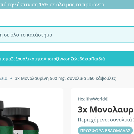
 την έκπτωση 15% σε όλα μας τα προϊόντα.
τισμα
Σεξουαλικότητα
Αποτοξίνωση
Ζελεδάκια
Παιδιά
γεια
3x Μονολαυρίνη 500 mg, συνολικά 360 κάψουλες
HealthyWorld®
3x Μονολαυρ
Περιεχόμενο: συνολικά
ΠΡΟΣΦΟΡΑ ΕΒΔΟΜΑΔΑΣ