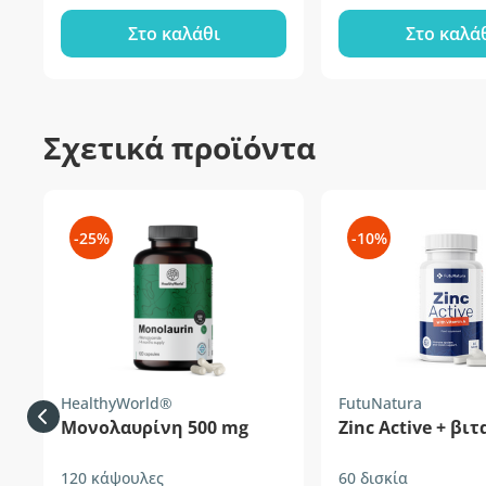
Στο καλάθι
Στο καλά
Σχετικά προϊόντα
-25%
-10%
HealthyWorld®
FutuNatura
Μονολαυρίνη 500 mg
Zinc Active + βι
120 κάψουλες
60 δισκία