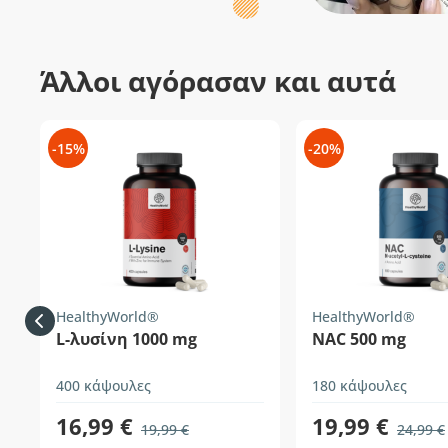
Άλλοι αγόρασαν και αυτά
-15%
-20%
HealthyWorld®
HealthyWorld®
L-λυσίνη 1000 mg
NAC 500 mg
400 κάψουλες
180 κάψουλες
16,99 €
19,99 €
19,99 €
24,99 €