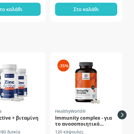
το καλάθι
Στο καλάθι
-35%
a
HealthyWorld®
P
Active + βιταμίνη
Immunity complex - για
το ανοσοποιητικό
σύστημα
180 δισκία
120 κάψουλες
1