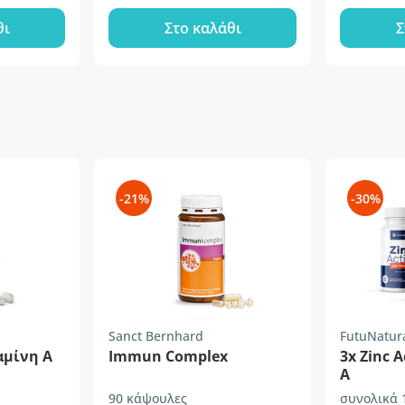
θι
Στο καλάθι
Σ
-21%
-30%
Sanct Bernhard
FutuNatur
ταμίνη Α
Immun Complex
3x Zinc 
Α
90 κάψουλες
συνολικά 