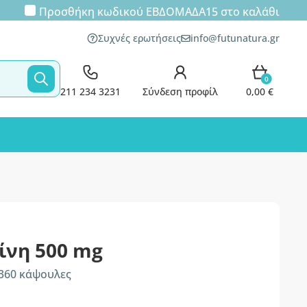
Προσθήκη κωδικού
ΕΒΔΟΜΑΔΑ15
στο καλάθι
Συχνές ερωτήσεις
info@futunatura.gr
0
211 234 3231
Σύνδεση προφίλ
0,00 €
ίνη 500 mg
 360 κάψουλες