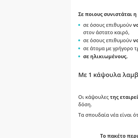
Σε ποιους συνιστάται η
σε όσους επιθυμούν
ν
στον άστατο καιρό,
σε όσους επιθυμούν
ν
σε άτομα με γρήγορο τ
σε ηλικιωμένους.
Με 1 κάψουλα λαμβ
Οι κάψουλες
της εταιρε
δόση.
Τα σπουδαία νέα είναι ό
Το πακέτο περι