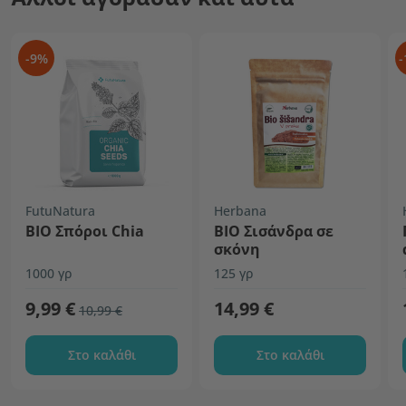
-9%
-
FutuNatura
Herbana
BIO Σπόροι Chia
BIO Σισάνδρα σε
σκόνη
1000 γρ
125 γρ
9,99 €
14,99 €
10,99 €
Στο καλάθι
Στο καλάθι