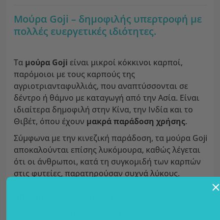
Μούρα Goji – δημοφιλής υπερτροφή με
πολλές ευεργετικές ιδιότητες.
Τα
μούρα Goji
είναι μικροί κόκκινοι καρποί,
παρόμοιοι με τους καρπούς της
αγριοτριανταφυλλιάς, που αναπτύσσονται σε
δέντρο ή θάμνο με καταγωγή από την Ασία. Είναι
ιδιαίτερα δημοφιλή στην Κίνα, την Ινδία και το
Θιβέτ, όπου έχουν
μακρά παράδοση χρήσης
.
Σύμφωνα με την κινεζική παράδοση, τα μούρα Goji
αποκαλούνται επίσης λυκόμουρα, καθώς λέγεται
ότι οι άνθρωποι, κατά τη συγκομιδή των καρπών
στις φυτείες, παρατηρούσαν συχνά λύκους.
Μπορούν να καταναλωθούν
φρέσκα
ή
αποξηραμένα
, ενώ τις περισσότερες φορές:
τα προσθέτουμε σε
smoothies
,