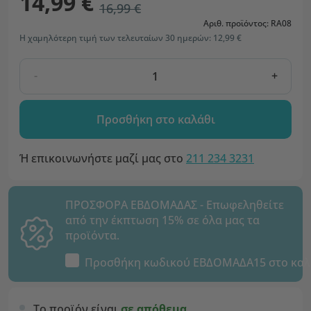
14,99 €
16,99 €
Αριθ. προϊόντος: RA08
Η χαμηλότερη τιμή των τελευταίων 30 ημερών: 12,99 €
-
+
Προσθήκη στο καλάθι
Ή επικοινωνήστε μαζί μας στο
211 234 3231
ΠΡΟΣΦΟΡΑ ΕΒΔΟΜΑΔΑΣ - Επωφεληθείτε
από την έκπτωση 15% σε όλα μας τα
προϊόντα.
Προσθήκη κωδικού
ΕΒΔΟΜΑΔΑ15
στο καλ
Το προϊόν είναι
σε απόθεμα