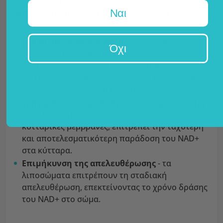
Επιπλέον, οι κάψουλες NAD+ διατίθενται
σε
Ναι
λιποσωμιακή μορφή
, η οποία επιφέρει πολλά
οφέλη, όπως:
βελτιωμένη απορρόφηση
- το λιπόσωμα
Όχι
προστατεύει το NAD+ από το να διασπαστεί
πολύ γρήγορα στο πεπτικό σύστημα,
επιτρέποντάς του να φτάσει στην κυκλοφορία
του αίματος σε άθικτη μορφή.
γρηγορότερη παράδοση στα κύτταρα
- η δομή
του λιποσώματος, η οποία μιμείται τις
κυτταρικές μεμβράνες, επιτρέπει την ταχύτερη
και αποτελεσματικότερη παράδοση του NAD+
στα κύτταρα.
Επιμήκυνση της απελευθέρωσης
- τα
λιποσώματα επιτρέπουν τη σταδιακή
απελευθέρωση, επεκτείνοντας το χρόνο δράσης
του NAD+ στο σώμα.