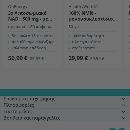
OnEnergy
HealthyWorld®
3x Λιποσωμιακό
100% NMN -
NAD+ 500 mg - με
μονονουκλεοτίδιο
τριμεθυλογλυκίνη
νικοτιναμιδίου
συνολικά 180 κάψουλες
50 γρ
δινουκλεοτίδιο νικοτιναμίδης αδενίνης
100% καθαρότητα
πολυδύναμο συνένζυμο
υψηλή ποιότητα
καλύτερη απόδοση
σταθερότητα
56,99 €
29,99 €
89,97 €
39,99 €
Επωνυμία επιχείρησης
Πληροφορίες
Γίνετε μέλος
Βοήθεια και παραγγελίες