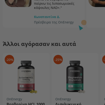
παίρνω τις λιποσωμιακές
κάψουλες NAD+."
Κωνσταντίνα Δ.
Πρέσβειρα της OnEnergy
Άλλοι αγόρασαν και αυτά
-20%
-25%
-
OnEnergy
OnEnergy
Βερβερίνη HCL 1000
Δισγλυκινικό