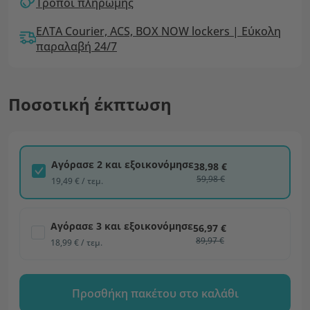
Τρόποι πληρωμής
ΕΛΤΑ Courier, ACS, BOX NOW lockers | Εύκολη
παραλαβή 24/7
Ποσοτική έκπτωση
Αγόρασε 2 και εξοικονόμησε
38,98 €
59,98 €
19,49 € / τεμ.
Αγόρασε 3 και εξοικονόμησε
56,97 €
89,97 €
18,99 € / τεμ.
Προσθήκη πακέτου στο καλάθι