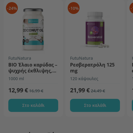
-24%
-10%
-
FutuNatura
FutuNatura
BIO Έλαιο καρύδας –
Ρεσβερατρόλη 125
ψυχρής έκθλιψης,
mg
ανεπεξέργαστο
1000 ml
120 κάψουλες
12,99 €
21,99 €
16,99 €
24,49 €
Στο καλάθι
Στο καλάθι