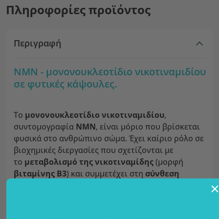
Πληροφορίες προϊόντος
Περιγραφή
NMN - μονονουκλεοτίδιο νικοτιναμιδίου
σε φυτικές κάψουλες.
Το
μονονουκλεοτίδιο νικοτιναμιδίου
,
συντομογραφία
NMN
, είναι μόριο που βρίσκεται
φυσικά στο ανθρώπινο σώμα. Έχει καίριο ρόλο σε
βιοχημικές διεργασίες που σχετίζονται με
το
μεταβολισμό της νικοτιναμίδης
(μορφή
βιταμίνης Β3
) και συμμετέχει στη
σύνθεση
της δινουκλεοτίδιο νικοτιναμίδης αδενίνης
(NAD+
).
Το NMN λοιπόν
μετατρέπεται
στο σώμα
σε NAD+
,