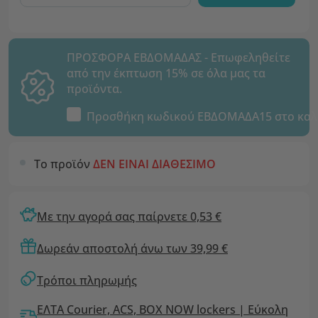
ΠΡΟΣΦΟΡΑ ΕΒΔΟΜΑΔΑΣ - Επωφεληθείτε
από την έκπτωση 15% σε όλα μας τα
προϊόντα.
Προσθήκη κωδικού
ΕΒΔΟΜΑΔΑ15
στο καλ
Το προϊόν
ΔΕΝ ΕΙΝΑΙ ΔΙΑΘΕΣΙΜΟ
Με την αγορά σας παίρνετε 0,53 €
Δωρεάν αποστολή άνω των 39,99 €
Τρόποι πληρωμής
ΕΛΤΑ Courier, ACS, BOX NOW lockers | Εύκολη