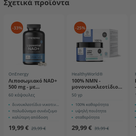
Σχετικά προϊόντα
-33%
-25%
OnEnergy
HealthyWorld®
Λιποσωμιακό NAD+
100% NMN -
500 mg - με
μονονουκλεοτίδιο
τριμεθυλογλυκίνη
νικοτιναμιδίου
60 κάψουλες
50 γρ
δινουκλεοτίδιο νικοτιναμίδης αδενίνης
100% καθαρότητα
πολυδύναμο συνένζυμο
υψηλή ποιότητα
καλύτερη απόδοση
σταθερότητα
19,99 €
29,99 €
29,99 €
39,99 €