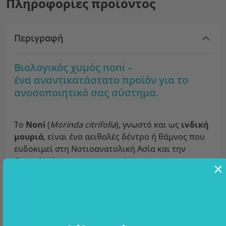
Πληροφορίες προϊόντος
Περιγραφή
Βιολογικός χυμός noni –
ένα αναντικατάστατο προϊόν για το
ανοσοποιητικό σας σύστημα.
Το
Νoni
(
Morinda citrifolia
), γνωστό και ως
ινδική
μουριά
, είναι ένα αειθαλές δέντρο ή θάμνος που
ευδοκιμεί στη Νοτιοανατολική Ασία και την
Ωκεανία, όπου χρησιμοποιείται για τις
ευεργετικές του ιδιότητες εδώ και χιλιάδες
χρόνια.
Ο θάμνος ξεχωρίζει για τους
χαρακτηριστικούς
του
καρπούς
, οι οποίοι είναι εξαιρετικά