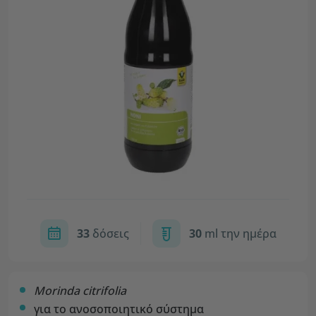
33
δόσεις
30
ml την ημέρα
Morinda citrifolia
για το ανοσοποιητικό σύστημα