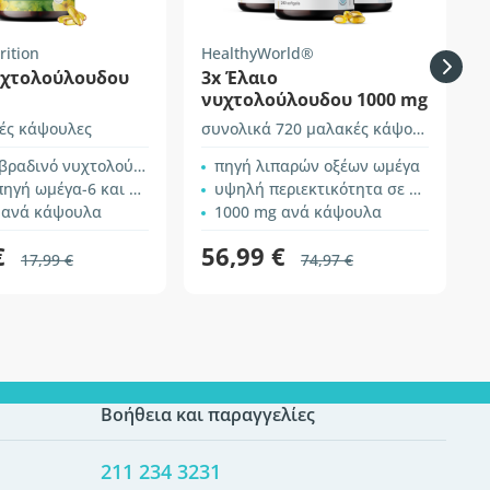
rition
HealthyWorld®
υχτολούλουδου
3x Έλαιο
νυχτολούλουδου 1000 mg
ές κάψουλες
συνολικά 720 μαλακές κάψουλες
βραδινό νυχτολούλουδο
πηγή λιπαρών οξέων ωμέγα
ή ωμέγα-6 και ωμέγα-9
υψηλή περιεκτικότητα σε GLA
 ανά κάψουλα
1000 mg ανά κάψουλα
€
56,99 €
17,99 €
74,97 €
Βοήθεια και παραγγελίες
211 234 3231