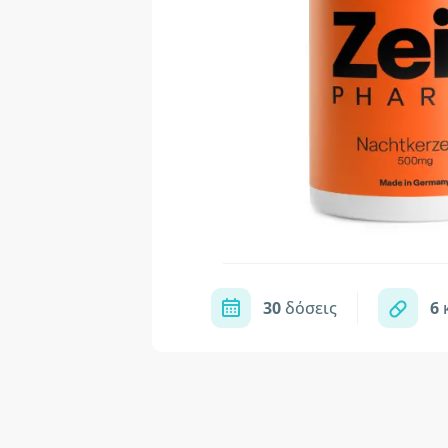
30
δόσεις
6
κ