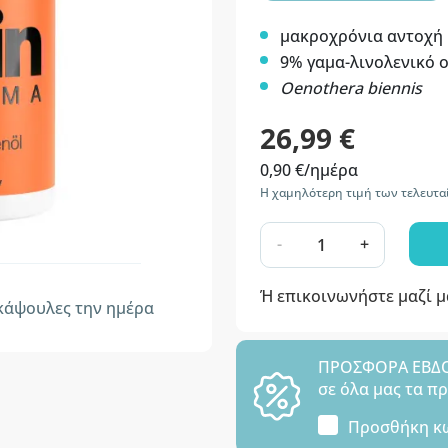
μακροχρόνια αντοχή
9% γαμα-λινολενικό 
Oenothera biennis
26,99 €
0,90 €/ημέρα
Η χαμηλότερη τιμή των τελευτα
-
+
Ή επικοινωνήστε μαζί 
άψουλες την ημέρα
ΠΡΟΣΦΟΡΑ ΕΒΔΟΜ
σε όλα μας τα π
Προσθήκη κ