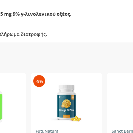
45 mg 9% γ-λινολενικού οξέος.
μπλήρωμα διατροφής.
-9%
FutuNatura
Sanct Ber