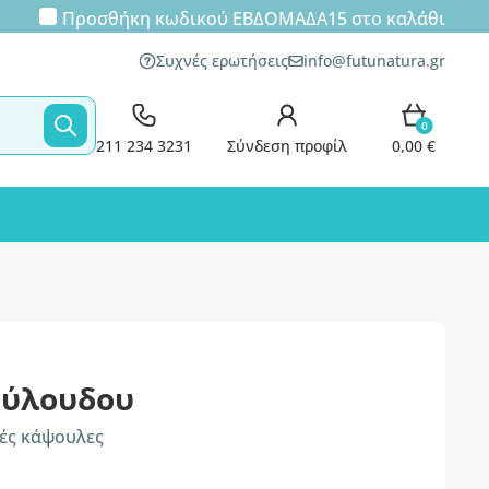
Προσθήκη κωδικού
ΕΒΔΟΜΑΔΑ15
στο καλάθι
Συχνές ερωτήσεις
info@futunatura.gr
0
211 234 3231
Σύνδεση προφίλ
0,00 €
ούλουδου
κές κάψουλες