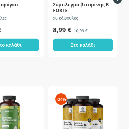
ποράγκο
Σύμπλεγμα βιταμίνης Β
FORTE
λες
90 κάψουλες
1
€
8,99 €
10,99 €
το καλάθι
Στο καλάθι
-24%