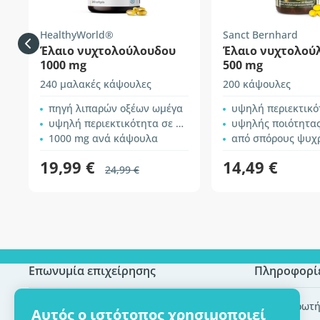
HealthyWorld®
Sanct Bernhard
Έλαιο νυχτολούλουδου
Έλαιο νυχτολού
1000 mg
500 mg
240 μαλακές κάψουλες
200 κάψουλες
πηγή λιπαρών οξέων ωμέγα
υψηλή περιεκτικότη
υψηλή περιεκτικότητα σε GLA
υψηλής ποιότητας
1000 mg ανά κάψουλα
από σπόρους ψυχρής
19,99 €
14,49 €
24,99 €
Επωνυμία επιχείρησης
Πληροφορί
Πιστοποίηση ECO
Συχνές ερωτή
Αυτός ο ιστότοπος χρησιμοποιεί