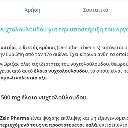
Χρήση
Συστατικά
νυχτολούλουδου για την υποστήριξη του οργ
 αστέρι
, ο
διετής κρόκος
(Oenothera biennis) κατάγεται α
ν Ευρώπη από τον 17ο αιώνα. Έχει κίτρινα άνθη τα οποία
νώριζαν όλες τις ιδιότητες του νυχτολούλουδου, θεωρού
άγεται από αυτό
έλαιο νυχτολούλουδου
, το οποίο είναι 
γαμα-λινολενικό οξύ.
 500 mg έλαιο νυχτολούλουδου.
Zein Pharma
είναι ψυχρής έκθλιψης και μη εξευγενισμέν
περιεχόμενό τους να προστατεύεται καλά
, επιτρέποντα