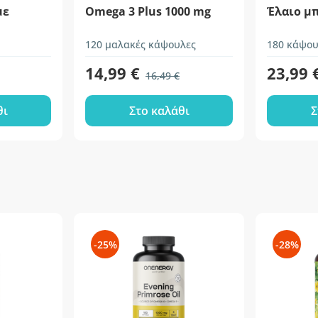
με
Omega 3 Plus 1000 mg
Έλαιο μ
120 μαλακές κάψουλες
180 κάψου
14,99 €
23,99 
16,49 €
θι
Στο καλάθι
Σ
-25%
-28%