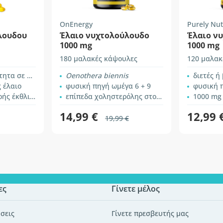
OnEnergy
Purely Nut
λουδου
Έλαιο νυχτολούλουδο
Έλαιο ν
1000 mg
1000 mg
180 μαλακές κάψουλες
120 μαλακ
τα σε GLA
Oenothera biennis
διετές ή 
 έλαιο
φυσική πηγή ωμέγα 6 + 9
φυσική πηγ
 έκθλιψης
επίπεδα χοληστερόλης στο αίμα
1000 mg
14,99 €
12,99 
19,99 €
ες
Γίνετε μέλος
σεις
Γίνετε πρεσβευτής μας