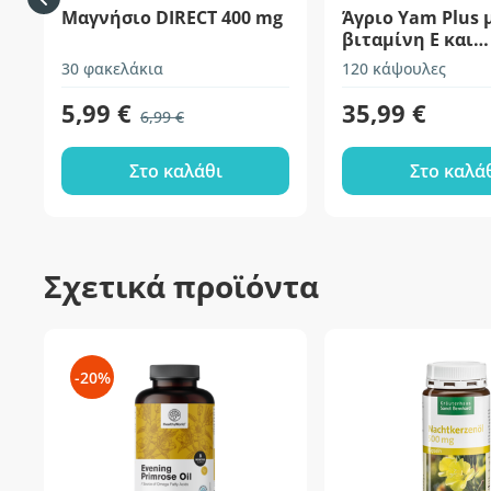
Μαγνήσιο DIRECT 400 mg
Άγριο Yam Plus 
βιταμίνη Ε και
ψευδάργυρο
30 φακελάκια
120 κάψουλες
5,99 €
35,99 €
6,99 €
Στο καλάθι
Στο καλά
Σχετικά προϊόντα
-20%