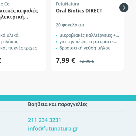
e Co.
FutuNatura
H
κτικές κεφαλές
Oral Biotics DIRECT
ηλεκτρική
υρτσα Oral-B –
20 φακελάκια
2
ικά υλικά
μικροβιακές καλλιέργειες + ινουλίνη
η πλάκας
για την πέψη, τη στοματική υγιεινή και φρέσκια αναπνοή
και πυκνές τρίχες
δροσιστική γεύση μήλου
€
7,99 €
12,99 €
Βοήθεια και παραγγελίες
211 234 3231
info@futunatura.gr