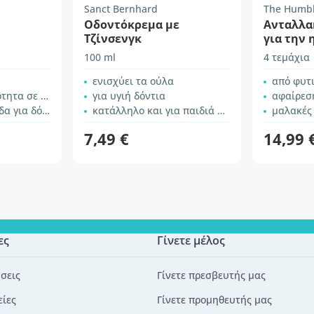
Sanct Bernhard
The Humbl
Οδοντόκρεμα με
Ανταλλα
Τζίνσενγκ
για την 
οδοντόβο
100 ml
4 τεμάχια
Soft
ενισχύει τα ούλα
από φυτ
ε αλλαντοΐνη
για υγιή δόντια
αφαίρεσ
ντια και ούλα
κατάλληλο και για παιδιά άνω των 6 ετών
μαλακές 
7,49 €
14,99 
ες
Γίνετε μέλος
σεις
Γίνετε πρεσβευτής μας
είες
Γίνετε προμηθευτής μας