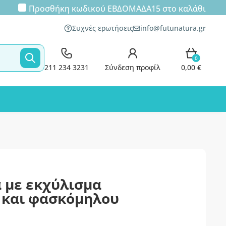
Προσθήκη κωδικού
ΕΒΔΟΜΑΔΑ15
στο καλάθι
Συχνές ερωτήσεις
info@futunatura.gr
0
211 234 3231
Σύνδεση προφίλ
0,00 €
 με εκχύλισμα
 και φασκόμηλου