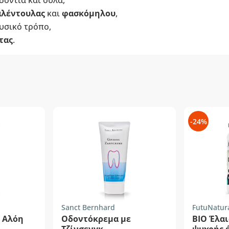
δόντια και ούλα,
αλέντουλας
και
φασκόμηλου
,
υσικό τρόπο,
τας
.
-24%
Sanct Bernhard
FutuNatur
 Αλόη
Οδοντόκρεμα με
BIO Έλαι