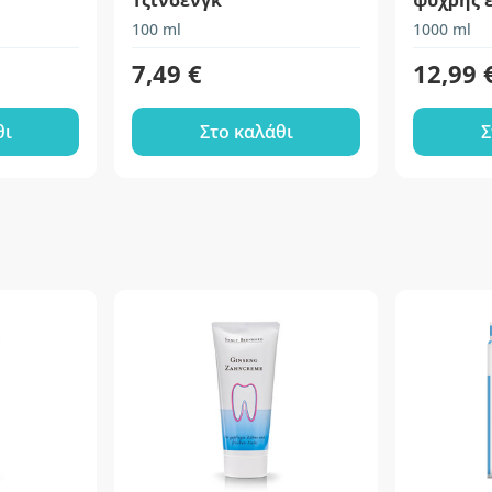
Τζίνσενγκ
ψυχρής 
ανεπεξέ
100 ml
1000 ml
7,49 €
12,99 
θι
Στο καλάθι
Σ