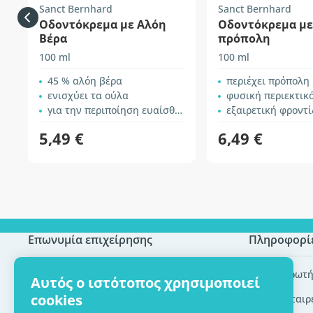
Sanct Bernhard
Sanct Bernhard
Οδοντόκρεμα με Αλόη
Οδοντόκρεμα με
Βέρα
πρόπολη
100 ml
100 ml
45 % αλόη βέρα
περιέχει πρόπολη
ενισχύει τα ούλα
φυσική περιεκτικότητα σ
για την περιποίηση ευαίσθητων δοντιών και ούλων
εξαιρετική φροντίδα για δό
5,49 €
6,49 €
Επωνυμία επιχείρησης
Πληροφορί
Πιστοποίηση ECO
Συχνές ερωτή
Αυτός ο ιστότοπος χρησιμοποιεί
cookies
Επικοινωνία
Brands/εταιρ