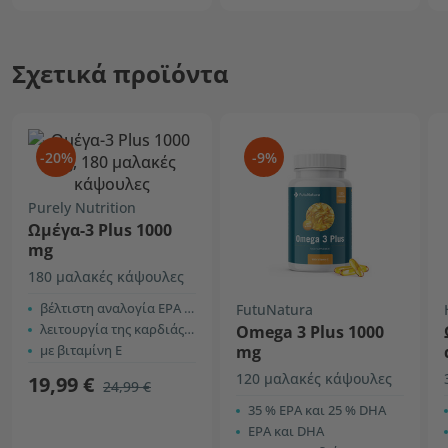
Σχετικά προϊόντα
-20%
-9%
Purely Nutrition
Ωμέγα-3 Plus 1000
mg
180 μαλακές κάψουλες
βέλτιστη αναλογία EPA και DHA
FutuNatura
λειτουργία της καρδιάς, του εγκεφάλου + όραση
Omega 3 Plus 1000
με βιταμίνη Ε
mg
120 μαλακές κάψουλες
19,99 €
24,99 €
35 % ΕPA και 25 % DHA
ΕPA και DHA