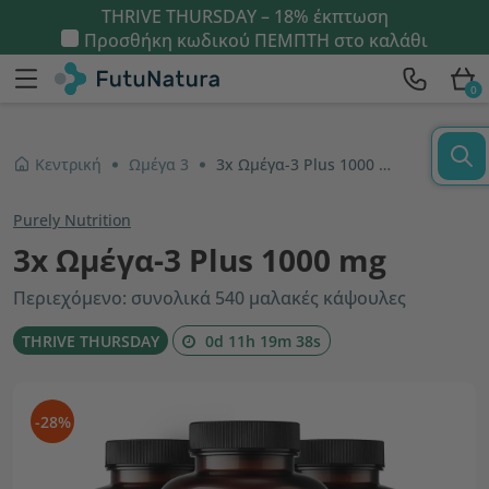
THRIVE THURSDAY – 18% έκπτωση
Προσθήκη κωδικού
ΠΕΜΠΤΗ
στο καλάθι
0
Κεντρική
Ωμέγα 3
3x Ωμέγα-3 Plus 1000 mg
Purely Nutrition
3x Ωμέγα-3 Plus 1000 mg
Περιεχόμενο: συνολικά 540 μαλακές κάψουλες
THRIVE THURSDAY
0d 11h 19m 38s
-28%