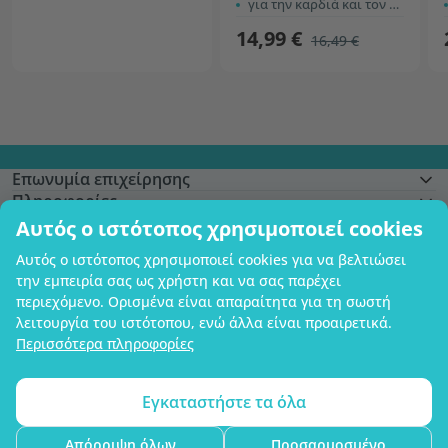
για την καρδιά και τον εγκέφαλο
14,99 €
16,49 €
Επωνυμία επιχείρησης
Πληροφορίες
Γίνετε μέλος
Αυτός ο ιστότοπος χρησιμοποιεί cookies
Βοήθεια και παραγγελίες
Αυτός ο ιστότοπος χρησιμοποιεί cookies για να βελτιώσει
την εμπειρία σας ως χρήστη και να σας παρέχει
περιεχόμενο. Ορισμένα είναι απαραίτητα για τη σωστή
λειτουργία του ιστότοπου, ενώ άλλα είναι προαιρετικά.
Δυνατότητα πληρωμής με κάρτα. Εγγυημένη προστασία των προσωπικών
Περισσότερα πληροφορίες
σας δεδομένων μέσω κρυπτογράφησης SSL.
Copyright © 2012 - 2026   |   Be Healthy Group d.o.o.
Χάρτης ιστότοπου
Χρήση των cookies
Ρυθμίσεις cookies
Εγκαταστήστε τα όλα
Απόρριψη όλων
Προσαρμοσμένο