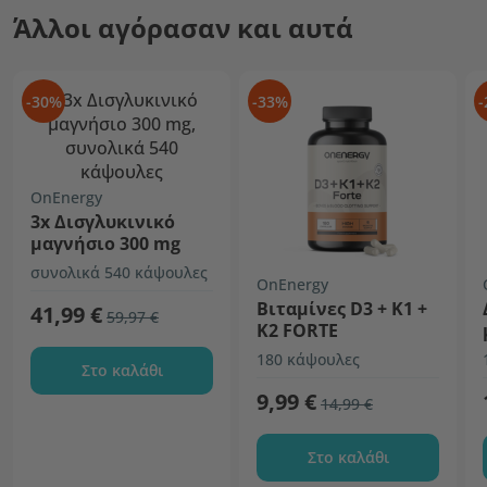
Άλλοι αγόρασαν και αυτά
-30%
-33%
-
OnEnergy
3x Δισγλυκινικό
μαγνήσιο 300 mg
συνολικά 540 κάψουλες
OnEnergy
Βιταμίνες D3 + K1 +
41,99 €
59,97 €
K2 FORTE
180 κάψουλες
Στο καλάθι
9,99 €
14,99 €
Στο καλάθι