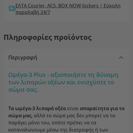
ΕΛΤΑ Courier, ACS, BOX NOW lockers | Εύκολη
παραλαβή 24/7
Πληροφορίες προϊόντος
Περιγραφή
Ωμέγα-3 Plus - αξιοποιήστε τη δύναμη
των λιπαρών οξέων και ενισχύστε το
σώμα σας.
Τα ωμέγα-3
λιπαρά οξέα
είναι
απαραίτητα για το
σώμα μας
, αλλά το σώμα μας δεν μπορεί να τα
παράγει μόνο του, οπότε πρέπει να τα
καταναλώνουμε μέσω της διατροφής ή των