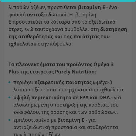
Για την προστασία αυτών των ευαίσθητων
λιπαρών οξέων, προστίθεται
βιταμίνη Ε
- ένα
φυσικό
αντιοξειδωτικό.
Η βιταμίνη
Ε προστατεύει τα κύτταρα από το οξειδωτικό
στρες, ενώ ταυτόχρονα συμβάλλει στη
διατήρηση
της σταθερότητας και της ποιότητας του
ιχθυελαίου
στην κάψουλα.
Τα πλεονεκτήματα του προϊόντος Ωμέγα-3
Plus της εταιρείας Purely Nutrition:
περιέχει
εξαιρετικής ποιότητας
ωμέγα-3
λιπαρά οξέα - που προέρχονται από ιχθυέλαιο.
υψηλή περιεκτικότητα σε EPA και DHA
- για
ολοκληρωμένη υποστήριξη της καρδιάς, του
εγκεφάλου, της όρασης και των αρθρώσεων.
εμπλουτισμένο με
βιταμίνη Ε
- για
αντιοξειδωτική προστασία και σταθερότητα
των λιπαρών οξέων.