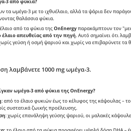
γα-3 από φύκια?
ν τα ωμέγα-3 με το ιχθυέλαιο, αλλά τα ψάρια δεν παράγο
οντας θαλάσσια φύκια.
έλαιο από τα φύκια της
OnEnergy
παρακάμπτουν τον "μεσ
 έλαιο απευθείας από την πηγή
. Αυτό σημαίνει ότι λαμ
χωρίς γεύση ή οσμή ψαριού και χωρίς να επιβαρύνετε τα 
ση λαμβάνετε 1000 mg ωμέγα-3.
βίγκαν ωμέγα-3 από φύκια της OnEnergy?
η
: από το έλαιο φυκιών έως το κέλυφος της κάψουλας – το
ρίς συστατικά ζωικής προέλευσης.
ση
: χωρίς επανάληψη γεύσης ψαριού, οι μαλακές κάψουλες
α:
το έλαιο από τα φύκια προσφέρει υψηλή δόση DHA – έ