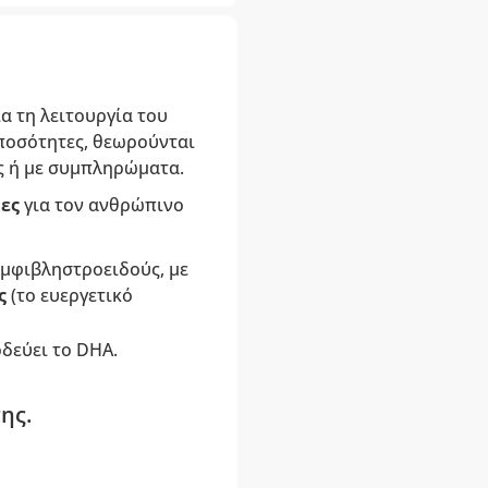
α τη λειτουργία του
 ποσότητες, θεωρούνται
ς ή με συμπληρώματα.
μες
για τον ανθρώπινο
αμφιβληστροειδούς, με
ης
(το ευεργετικό
δεύει το DHA.
ης.