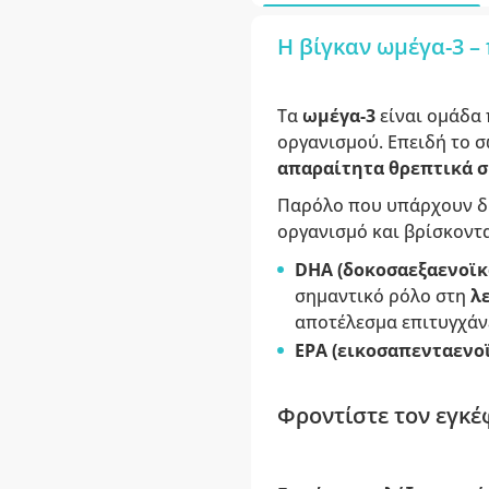
Η βίγκαν ωμέγα-3 –
Τα
ωμέγα-3
είναι ομάδα
οργανισμού. Επειδή το σ
απαραίτητα θρεπτικά σ
Παρόλο που υπάρχουν δι
οργανισμό και βρίσκοντα
DHA (δοκοσαεξαενοϊκ
σημαντικό ρόλο στη
λ
αποτέλεσμα επιτυγχάν
EPA (εικοσαπενταενοϊ
Φροντίστε τον εγκέ