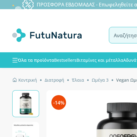
ΠΡΟΣΦΟΡΑ ΕΒΔΟΜΑΔΑΣ - Επωφεληθείτε από
Όλα τα προϊόντα
Bestsellers
Βιταμίνες και μέταλλα
Αδυνά
Κεντρική
Διατροφή
Έλαια
Ωμέγα 3
Vegan Ωμ
-14%