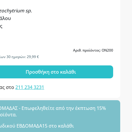
zochytrium sp.
φάλου
ς
Αριθ. προϊόντος: ON200
ίων 30 ημερών: 29,99 €
Προσθήκη στο καλάθι
μας στο
211 234 3231
ΑΔΑΣ - Επωφεληθείτε από την έκπτωση 15%
ροϊόντα.
ωδικού
ΕΒΔΟΜΑΔΑ15
στο καλάθι