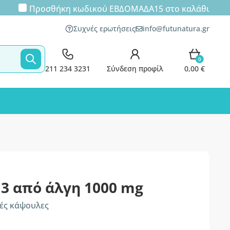
Προσθήκη κωδικού
ΕΒΔΟΜΑΔΑ15
στο καλάθι
Συχνές ερωτήσεις
info@futunatura.gr
0
211 234 3231
Σύνδεση προφίλ
0,00 €
3 από άλγη 1000 mg
κές κάψουλες