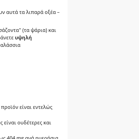
υν αυτά τα λιπαρά οξέα –
άζοντα" (τα ψάρια) και
βάνετε
υψηλή
θαλάσσια
 προϊόν είναι εντελώς
 είναι ουδέτερες και
ως 404 mg ανά ημερήσια