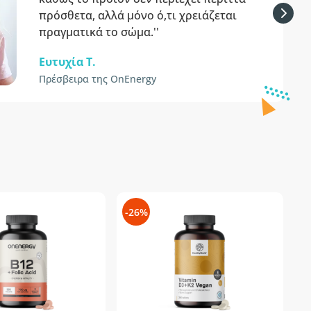
πρόσθετα, αλλά μόνο ό,τι χρειάζεται
πραγματικά το σώμα.''
Ευτυχία T.
Πρέσβειρα της OnEnergy
-26%
-