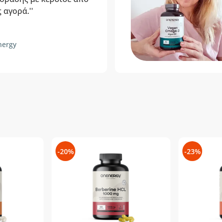
 αγορά.''
nergy
-20%
-23%