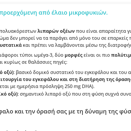
 προερχόμενη από έλαιο μικροφυκιών.
 πολυακόρεστων
λιπαρών οξέων
που είναι απαραίτητα γι
ώμα δεν μπορεί να τα παράγει από μόνο του σε επαρκείς
υστατικά
και πρέπει να λαμβάνονται μέσω της διατροφή
άφοροι τύποι ωμέγα-3, δύο
μορφές
είναι οι πιο
πολύτι
ι κυρίως σε θαλάσσιες πηγές:
ό οξύ)
: βασικό δομικό συστατικό του εγκεφάλου και του 
ειτουργία του εγκεφάλου και στη διατήρηση της όρασ
εται με ημερήσια πρόσληψη 250 mg DHA).
κό οξύ)
: σημαντικό λιπαρό οξύ που στη φύση συχνά συνο
φαλο και την όρασή σας με τη δύναμη της φύσ