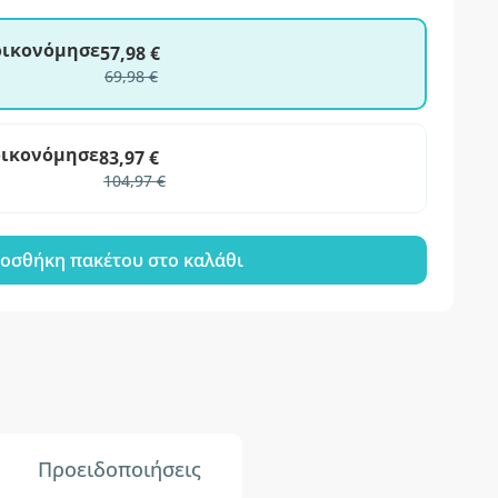
ξοικονόμησε
57,98 €
69,98 €
οικονόμησε
83,97 €
104,97 €
οσθήκη πακέτου στο καλάθι
Προειδοποιήσεις