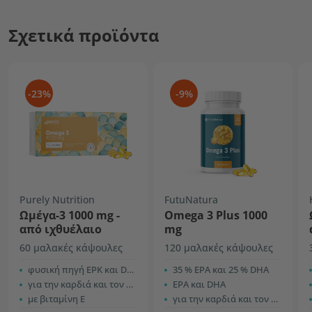
Σχετικά προϊόντα
-23%
-9%
Purely Nutrition
FutuNatura
Ωμέγα-3 1000 mg -
Omega 3 Plus 1000
από ιχθυέλαιο
mg
60 μαλακές κάψουλες
120 μαλακές κάψουλες
φυσική πηγή ΕΡΚ και DHA
35 % ΕPA και 25 % DHA
για την καρδιά και τον εγκέφαλο
ΕPA και DHA
με βιταμίνη Ε
για την καρδιά και τον εγκέφαλο