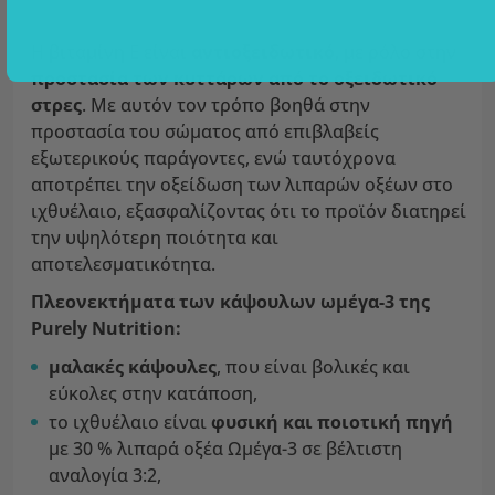
Η βιταμίνη Ε είναι
αντιοξειδωτικό
, με ρόλο στην
προστασία των κυττάρων από το οξειδωτικό
στρες
. Με αυτόν τον τρόπο βοηθά στην
προστασία του σώματος από επιβλαβείς
εξωτερικούς παράγοντες, ενώ ταυτόχρονα
αποτρέπει την οξείδωση των λιπαρών οξέων στο
ιχθυέλαιο, εξασφαλίζοντας ότι το προϊόν διατηρεί
την υψηλότερη ποιότητα και
αποτελεσματικότητα.
Πλεονεκτήματα των κάψουλων ωμέγα-3 της
Purely Nutrition:
μαλακές κάψουλες
, που είναι βολικές και
εύκολες στην κατάποση,
το ιχθυέλαιο είναι
φυσική και ποιοτική πηγή
με 30 % λιπαρά οξέα Ωμέγα-3 σε βέλτιστη
αναλογία 3:2,