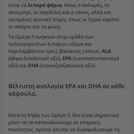
είναι τα
λιπαρά ψάρια
, όπως ο σολομός, το
σκουμπρί, οι σαρδέλες και ο τόνος, αλλά και
ορισμένες φυτικές πηγές, όπως οι ξηροί καρποί,
οι σπόροι και τα φύκη.
Τα Ωμέγα-3 ανήκουν στην ομάδα των
πολυακόρεστων λιπαρών οξέων και
περιλαμβάνουν τρεις βασικούς τύπους:
ALA
(άλφα-λινολενικό οξύ),
EPA
(εικοσαπενταενοϊκό
οξύ) και
DHA
(ντοκοζαεξαενοϊκό οξύ).
Βέλτιστη αναλογία EPA και DHA σε κάθε
κάψουλα.
Κατά τη λήψη των Ωμέγα-3, δεν είναι σημαντικό
μόνο να τα καταναλώνουμε σε επαρκείς
ποσότητες, πρέπει επίσης να διασφαλίσουμε τη