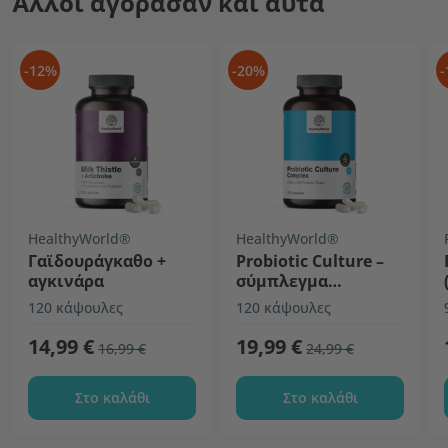
Άλλοι αγόρασαν και αυτά
-12%
-20%
-
HealthyWorld®
HealthyWorld®
Γαϊδουράγκαθο +
Probiotic Culture –
αγκινάρα
σύμπλεγμα
προβιοτικών
120 κάψουλες
120 κάψουλες
καλλιεργειών
14,99 €
19,99 €
16,99 €
24,99 €
Στο καλάθι
Στο καλάθι