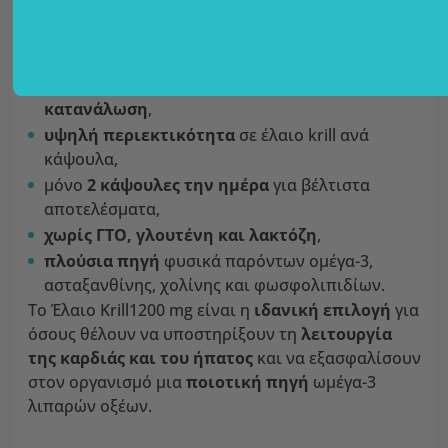
Πλεονεκτήματα του προϊόντος Έλαιο Krill 1200
mg της Purely Nutrition:
μαλακές κάψουλες για εύκολη και
ευχάριστη
κατανάλωση
,
υψηλή περιεκτικότητα
σε έλαιο krill ανά
κάψουλα,
μόνο
2 κάψουλες την ημέρα
για βέλτιστα
αποτελέσματα,
χωρίς ΓΤΟ, γλουτένη και λακτόζη
,
πλούσια πηγή
φυσικά παρόντων ομέγα-3,
ασταξανθίνης, χολίνης και φωσφολιπιδίων.
Το Έλαιο Krill1200 mg είναι η
ιδανική επιλογή
για
όσους θέλουν να υποστηρίξουν τη
λειτουργία
της καρδιάς και του ήπατος
και να εξασφαλίσουν
στον οργανισμό μια
ποιοτική πηγή
ωμέγα-3
λιπαρών οξέων.