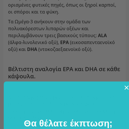
ορισμένες φυτικές πηγές, όπως οι ξηροί καρποί,
οι σπόροι και τα φύκη.
Τα Ωμέγα-3 ανήκουν στην ομάδα των
πολυακόρεστων λιπαρών οξέων και
περιλαμβάνουν τρεις βασικούς τύπους:
ALA
(άλφα-λινολενικό οξύ),
EPA
(εικοσαπενταενοϊκό
οξύ) και
DHA
(ντοκοζαεξαενοϊκό οξύ).
Βέλτιστη αναλογία EPA και DHA σε κάθε
κάψουλα.
Κατά τη λήψη των Ωμέγα-3, δεν είναι σημαντικό
μόνο να τα καταναλώνουμε σε επαρκείς
ποσότητες, πρέπει επίσης να διασφαλίσουμε τη
σωστή αναλογία.
Θα θέλατε έκπτωση;