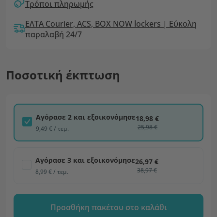
Τρόποι πληρωμής
ΕΛΤΑ Courier, ACS, BOX NOW lockers | Εύκολη
παραλαβή 24/7
Ποσοτική έκπτωση
Αγόρασε 2 και εξοικονόμησε
18,98 €
25,98 €
9,49 € / τεμ.
Αγόρασε 3 και εξοικονόμησε
26,97 €
38,97 €
8,99 € / τεμ.
Προσθήκη πακέτου στο καλάθι