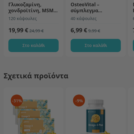
Γλυκοζαμίνη,
OsteoVital –
χονδροϊτίνη, MSM
σύμπλεγμα
και υαλουρονικό
οστεΐνης,
120 κάψουλες
40 κάψουλες
οξύ
ασβεστίου και
φωσφόρου
19,99 €
6,99 €
24,99 €
9,99 €
Στο καλάθι
Στο καλάθι
Σχετικά προϊόντα
-31%
-9%