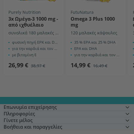
Purely Nutrition
FutuNatura
3x Ωμέγα-3 1000 mg -
Omega 3 Plus 1000
από ιχθυέλαιο
mg
συνολικά 180 μαλακές κάψουλες
120 μαλακές κάψουλες
φυσική πηγή ΕΡΚ και DHA
35 % ΕPA και 25 % DHA
για την καρδιά και τον εγκέφαλο
ΕPA και DHA
με βιταμίνη Ε
για την καρδιά και τον εγκέφαλο
26,99 €
14,99 €
38,97 €
16,49 €
Επωνυμία επιχείρησης
Πληροφορίες
Γίνετε μέλος
Βοήθεια και παραγγελίες