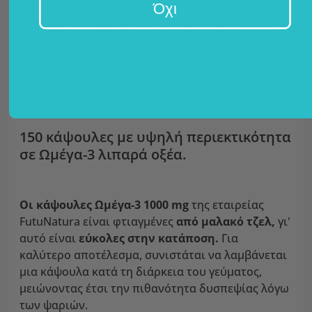
Όχι
Οι κάψουλες Ωμέγα-3 της FutuNatura
περιέχουν
18% DHA και 12% EPA.
Αυτά τα δύο λιπαρά οξέα
έχουν
σημαντικό ρόλο στη λειτουργία της
καρδιάς,
όπου η θετική επίδραση επιτυγχάνεται
με την καθημερινή πρόσληψη 250 mg EPA και DHA
150 κάψουλες με υψηλή περιεκτικότητα
σε Ωμέγα-3 λιπαρά οξέα.
Οι κάψουλες Ωμέγα-3 1000 mg
της εταιρείας
FutuNatura είναι φτιαγμένες
από μαλακό τζελ,
γι'
αυτό είναι
εύκολες στην κατάποση.
Για
καλύτερο αποτέλεσμα, συνιστάται να λαμβάνεται
μια κάψουλα κατά τη διάρκεια του γεύματος,
μειώνοντας έτσι την πιθανότητα δυσπεψίας λόγω
των ψαριών.