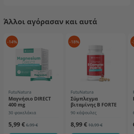
Άλλοι αγόρασαν και αυτά
-14%
-18%
-
FutuNatura
FutuNatura
Μαγνήσιο DIRECT
Σύμπλεγμα
400 mg
βιταμίνης Β FORTE
30 φακελάκια
90 κάψουλες
5,99 €
8,99 €
6,99 €
10,99 €