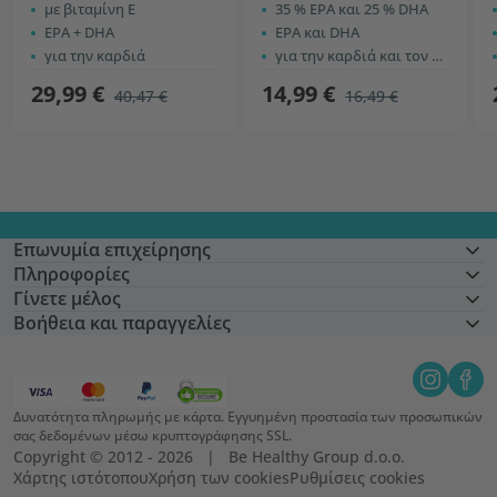
με βιταμίνη Ε
35 % ΕPA και 25 % DHA
EPA + DHA
ΕPA και DHA
για την καρδιά
για την καρδιά και τον εγκέφαλο
29,99 €
14,99 €
40,47 €
16,49 €
Επωνυμία επιχείρησης
Πληροφορίες
Γίνετε μέλος
Βοήθεια και παραγγελίες
Δυνατότητα πληρωμής με κάρτα. Εγγυημένη προστασία των προσωπικών
σας δεδομένων μέσω κρυπτογράφησης SSL.
Copyright © 2012 - 2026   |   Be Healthy Group d.o.o.
Χάρτης ιστότοπου
Χρήση των cookies
Ρυθμίσεις cookies