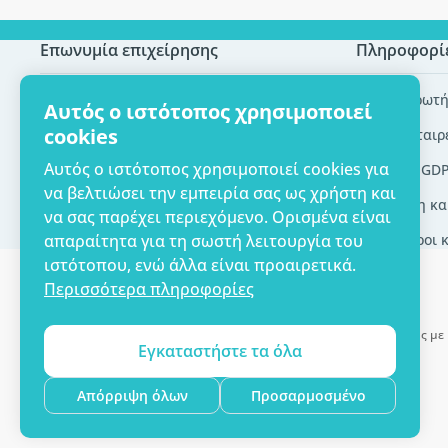
Επωνυμία επιχείρησης
Πληροφορί
Πιστοποίηση ECO
Συχνές ερωτή
Αυτός ο ιστότοπος χρησιμοποιεί
cookies
Επικοινωνία
Brands/εταιρ
Αυτός ο ιστότοπος χρησιμοποιεί cookies για
Σχετικά με εμάς
Εργαλεία GD
να βελτιώσει την εμπειρία σας ως χρήστη και
Παράδοση κα
να σας παρέχει περιεχόμενο. Ορισμένα είναι
απαραίτητα για τη σωστή λειτουργία του
Γενικοί όροι 
ιστότοπου, ενώ άλλα είναι προαιρετικά.
Περισσότερα πληροφορίες
Δυνατότητα πληρωμής με 
Εγκαταστήστε τα όλα
Copyright © 2012 - 2026   |   Be Healthy Group d.o.o.
Απόρριψη όλων
Προσαρμοσμένο