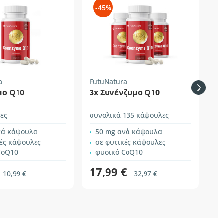
-45%
a
FutuNatura
S
μο Q10
3x Συνένζυμο Q10
ες
συνολικά 135 κάψουλες
9
νά κάψουλα
50 mg ανά κάψουλα
κές κάψουλες
σε φυτικές κάψουλες
CoQ10
φυσικό CoQ10
17,99 €
10,99 €
32,97 €