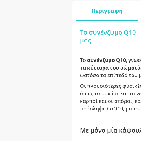
Περιγραφή
Το συνένζυμο Q10 –
μας.
Το
συνένζυμο Q10
, γνω
τα κύτταρα του σώματό
ωστόσο τα επίπεδά του μ
Οι πλουσιότερες φυσικές
όπως το συκώτι και τα νε
καρποί και οι σπόροι, κ
πρόσληψη CoQ10, μπορεί
Με μόνο μία κάψου