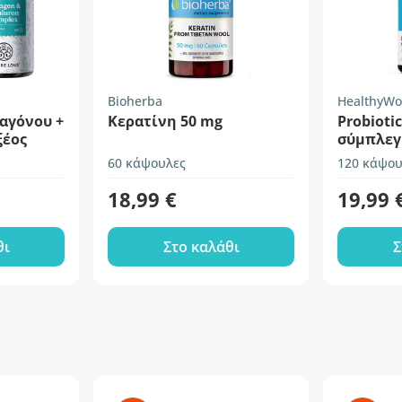
Bioherba
HealthyWo
αγόνου +
Κερατίνη 50 mg
Probiotic
ξέος
σύμπλεγ
καλλιερ
60 κάψουλες
120 κάψου
18,99 €
19,99 
θι
Στο καλάθι
Σ