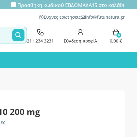
Προσθήκη κωδικού
ΕΒΔΟΜΑΔΑ15
στο καλάθι
Συχνές ερωτήσεις
info@futunatura.gr
0
211 234 3231
Σύνδεση προφίλ
0,00 €
10 200 mg
λες