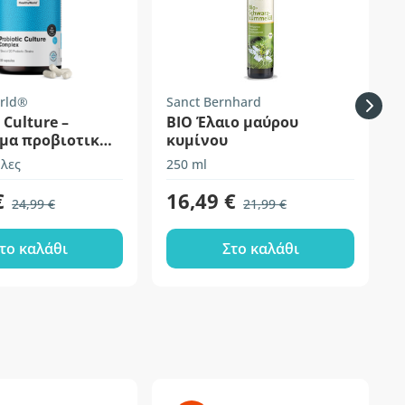
rld®
Sanct Bernhard
H
 Culture –
BIO Έλαιο μαύρου
μα προβιοτικών
κυμίνου
γειών
λες
250 ml
3
€
16,49 €
24,99 €
21,99 €
το καλάθι
Στο καλάθι