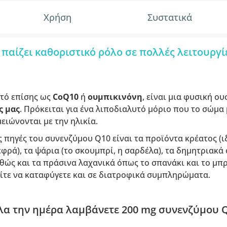
Χρήση
Συστατικά
 παίζει καθοριστικό ρόλο σε πολλές λειτουργ
στό επίσης ως
CoQ10
ή
ουμπικινόνη
, είναι μια φυσική ο
ς μας
. Πρόκειται για ένα λιποδιαλυτό μόριο που το σώμα
ειώνονται με την ηλικία.
 πηγές του συνενζύμου Q10 είναι τα προϊόντα κρέατος (ι
φρά), τα ψάρια (το σκουμπρί, η σαρδέλα), τα δημητριακά 
αθώς και τα πράσινα λαχανικά όπως το σπανάκι και το μπ
τε να καταφύγετε και σε διατροφικά συμπληρώματα.
λα την ημέρα λαμβάνετε 200 mg συνενζύμου Q