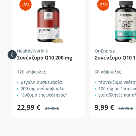
-8%
-23%
HealthyWorld®
OnEnergy
Συνένζυμο Q10 200 mg
Συνένζυμο Q10 
120 κάψουλες
60 κάψουλες
μεγάλη συσκευασία
“συνένζυμο νεότη
200 mg ανά κάψουλα
100 mg σε 1 κάψο
"ένζυμο της νεότητας"
για αθλητές και ηλι
22,99 €
9,99 €
24,99 €
12,99 €