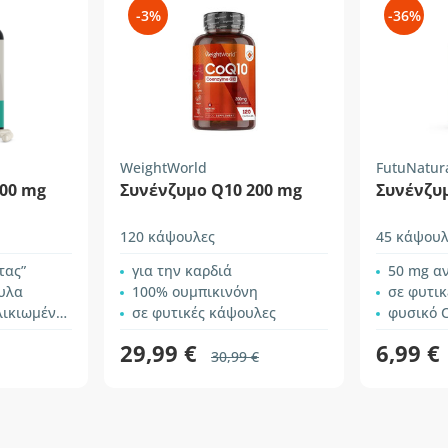
-3%
-36%
WeightWorld
FutuNatur
100 mg
Συνένζυμο Q10 200 mg
Συνένζυ
120 κάψουλες
45 κάψουλ
τας”
για την καρδιά
50 mg α
υλα
100% ουμπικινόνη
σε φυτι
κιωμένους
σε φυτικές κάψουλες
φυσικό 
29,99 €
6,99 €
30,99 €