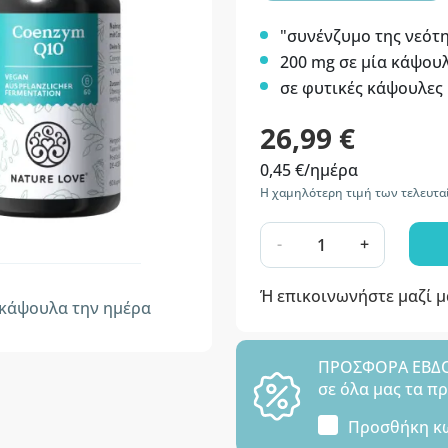
"συνένζυμο της νεότ
200 mg σε μία κάψου
σε φυτικές κάψουλες
26,99 €
0,45 €/ημέρα
Η χαμηλότερη τιμή των τελευτα
-
+
Ή επικοινωνήστε μαζί 
κάψουλα την ημέρα
ΠΡΟΣΦΟΡΑ ΕΒΔΟΜ
σε όλα μας τα π
Προσθήκη κ