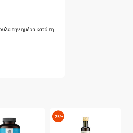
ουλα την ημέρα κατά τη
-25%
-