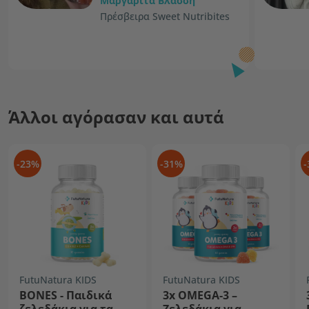
Μαργαριτα Βλασση
Πρέσβειρα Sweet Nutribites
Άλλοι αγόρασαν και αυτά
-23%
-31%
-
FutuNatura KIDS
FutuNatura KIDS
BONES - Παιδικά
3x OMEGA-3 –