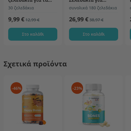
ζελεδάκια για τα
Ζελεδάκια για
οστά
παιδιά
30 ζελεδάκια
συνολικά 180 ζελεδάκια
9,99 €
26,99 €
12,99 €
38,97 €
Στο καλάθι
Στο καλάθι
Σχετικά προϊόντα
-46%
-23%