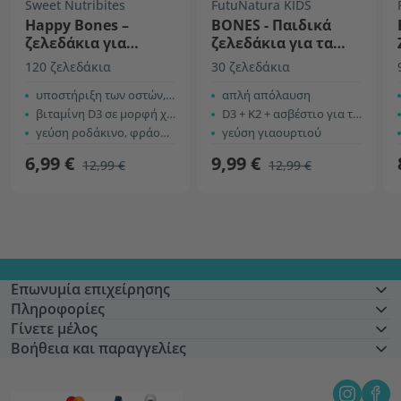
Sweet Nutribites
FutuNatura KIDS
Happy Bones –
BONES - Παιδικά
ζελεδάκια για
ζελεδάκια για τα
παιδιά με βιταμίνη
οστά
120 ζελεδάκια
30 ζελεδάκια
D3
υποστήριξη των οστών, των μυών και των δοντιών
απλή απόλαυση
βιταμίνη D3 σε μορφή χοληκαλσιφερόλης
D3 + K2 + ασβέστιο για τα οστά
γεύση ροδάκινο, φράουλα και βατόμουρο
γεύση γιαουρτιού
6,99 €
9,99 €
12,99 €
12,99 €
Επωνυμία επιχείρησης
Πληροφορίες
Γίνετε μέλος
Βοήθεια και παραγγελίες