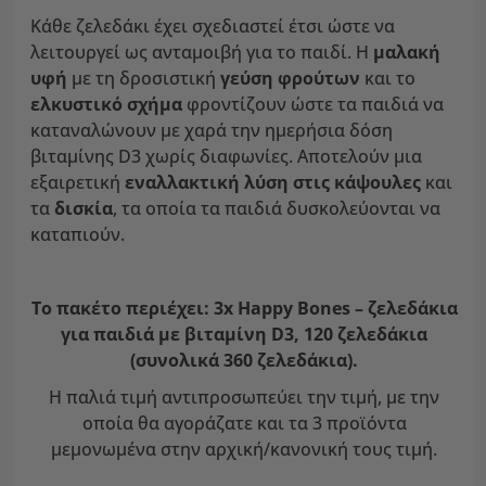
Κάθε ζελεδάκι έχει σχεδιαστεί έτσι ώστε να
λειτουργεί ως ανταμοιβή για το παιδί. Η
μαλακή
υφή
με τη δροσιστική
γεύση φρούτων
και το
ελκυστικό σχήμα
φροντίζουν ώστε τα παιδιά να
καταναλώνουν με χαρά την ημερήσια δόση
βιταμίνης D3 χωρίς διαφωνίες. Αποτελούν μια
εξαιρετική
εναλλακτική λύση στις κάψουλες
και
τα
δισκία
, τα οποία τα παιδιά δυσκολεύονται να
καταπιούν.
Το πακέτο περιέχει: 3x Happy Bones – ζελεδάκια
για παιδιά με βιταμίνη D3, 120 ζελεδάκια
(συνολικά 360 ζελεδάκια).
Η παλιά τιμή αντιπροσωπεύει την τιμή, με την
οποία θα αγοράζατε και τα 3 προϊόντα
μεμονωμένα στην αρχική/κανονική τους τιμή.