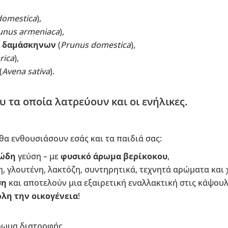
domestica
),
unus armeniaca
),
ν
δαμάσκηνων
(
Prunus domestica
),
rica
),
(
Avena sativa
).
υ τα οποία λατρεύουν και οι ενήλικες.
 θα ενθουσιάσουν εσάς και τα παιδιά σας:
ώδη
γεύση – με
φυσικό άρωμα βερίκοκου
,
η, γλουτένη, λακτόζη, συντηρητικά, τεχνητά αρώματα και 
ση
και αποτελούν μια εξαιρετική εναλλακτική στις κάψουλε
όλη την οικογένεια
!
ρωμα διατροφής.