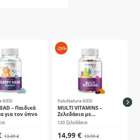
-25%
-
a KIDS
FutuNatura KIDS
F
EAD – Παιδικά
MULTI VITAMINS –
α για τον ύπνο
Ζελεδάκια με
πολυβιταμίνες για
κια
120 ζελεδάκια
9
παιδιά
€
14,99 €
13,49 €
19,99 €