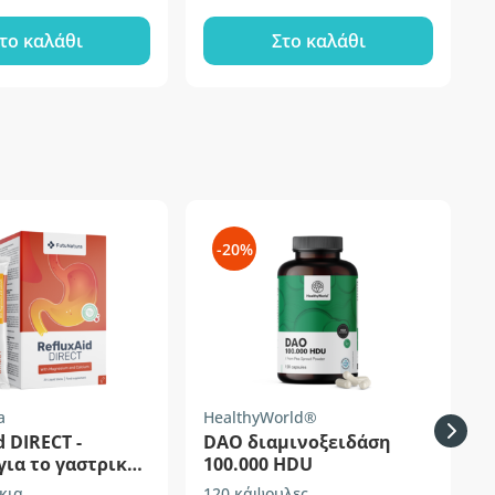
το καλάθι
Στο καλάθι
-20%
a
HealthyWorld®
S
d DIRECT -
DAO διαμινοξειδάση
ια το γαστρικό
100.000 HDU
κια
120 κάψουλες
9