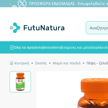
ΠΡΟΣΦΟΡΑ ΕΒΔΟΜΑΔΑΣ - Επωφεληθείτε από
Όλα τα προϊόντα
Bestsellers
Βιταμίνες και μέταλλα
Αδυνά
Κεντρική
Σκοπός
Μαμά και παιδιά
Πέψη – ζελεδ