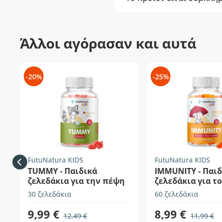
Άλλοι αγόρασαν και αυτά
-20%
-25%
FutuNatura KIDS
FutuNatura KIDS
TUMMY - Παιδικά
IMMUNITY - Παιδ
ζελεδάκια για την πέψη
ζελεδάκια για το
ανοσοποιητικό
30 ζελεδάκια
60 ζελεδάκια
9,99 €
8,99 €
12,49 €
11,99 €