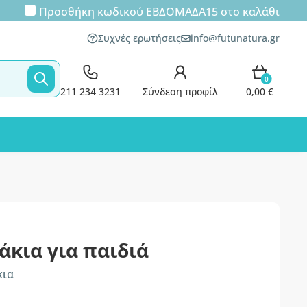
Προσθήκη κωδικού
ΕΒΔΟΜΑΔΑ15
στο καλάθι
Συχνές ερωτήσεις
info@futunatura.gr
0
211 234 3231
Σύνδεση προφίλ
0,00 €
άκια για παιδιά
κια