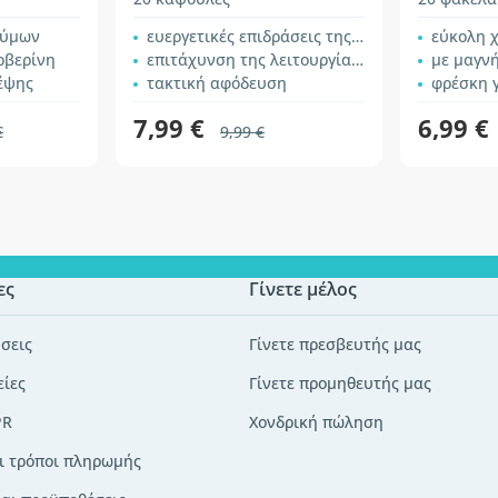
ζύμων
ευεργετικές επιδράσεις της φράγκουλας
εύκολη 
ρβερίνη
επιτάχυνση της λειτουργίας του εντέρου
με μαγνή
έψης
τακτική αφόδευση
φρέσκη 
7,99 €
6,99 €
€
9,99 €
ες
Γίνετε μέλος
σεις
Γίνετε πρεσβευτής μας
είες
Γίνετε προμηθευτής μας
PR
Χονδρική πώληση
ι τρόποι πληρωμής