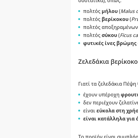
συστατικά), όπως:
πολτός
μήλου
(
Malus 
πολτός
βερίκοκου
(
Pr
πολτός αποξηραμένω
πολτός
σύκου
(
Ficus ca
φυτικές ίνες βρώμης
Ζελεδάκια βερίκοκο
Γιατί τα ζελεδάκια Πέψη
έχουν υπέροχη
φρουτ
δεν περιέχουν ζελατίν
είναι
εύκολα στη χρή
είναι κατάλληλα για 
Το προϊόν είναι συμπλή