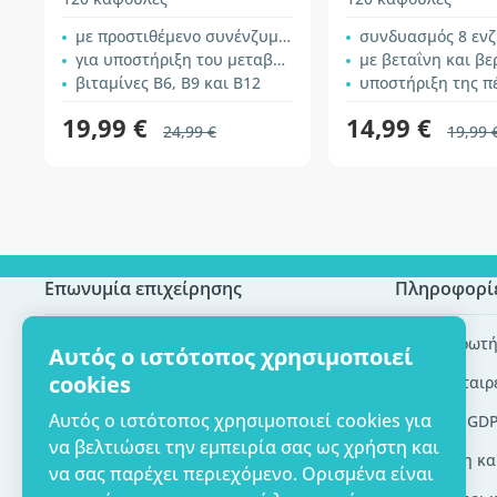
μεταβολισμού
με προστιθέμενο συνένζυμο Q10
συνδυασμός 8 εν
για υποστήριξη του μεταβολισμού
με βεταΐνη και βε
βιταμίνες B6, B9 και B12
υποστήριξη της π
19,99 €
14,99 €
24,99 €
19,99 
Επωνυμία επιχείρησης
Πληροφορί
Πιστοποίηση ECO
Συχνές ερωτή
Αυτός ο ιστότοπος χρησιμοποιεί
cookies
Επικοινωνία
Brands/εταιρ
Αυτός ο ιστότοπος χρησιμοποιεί cookies για
Σχετικά με εμάς
Εργαλεία GD
να βελτιώσει την εμπειρία σας ως χρήστη και
Παράδοση κα
να σας παρέχει περιεχόμενο. Ορισμένα είναι