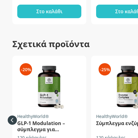
Στο καλάθι
Στο καλά
Σχετικά προϊόντα
-20%
-25%
HealthyWorld®
HealthyWorld®
GLP-1 Modulation –
Σύμπλεγμα ενζ
σύμπλεγμα για
υποστήριξη του
120 κάψουλες
120 κάψουλες