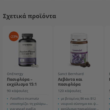
Σχετικά προϊόντα
-23%
OnEnergy
Sanct Bernhard
Πασιφλόρα –
Λεβάντα και
εκχύλισμα 15:1
πασιφλόρα
90 κάψουλες
120 κάψουλες
Passiflora incarnata
με βιταμίνες B6 και B12
υποστηρίζει τη χαλάρωση και τον ύπνο
νευρικό σύστημα και ψυχική υγεία
για γενική ευεξία
εκχύλισμα πασιφλόρας 10:1