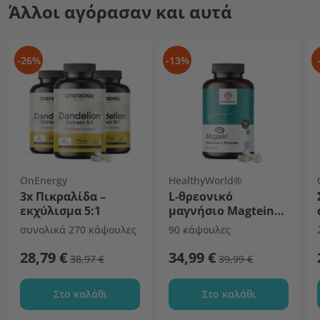
Άλλοι αγόρασαν και αυτά
-26%
-13%
OnEnergy
HealthyWorld®
3x Πικραλίδα –
L-θρεονικό
εκχύλισμα 5:1
μαγνήσιο Magtein®
2000 mg
συνολικά 270 κάψουλες
90 κάψουλες
28,79 €
34,99 €
38,97 €
39,99 €
Στο καλάθι
Στο καλάθι