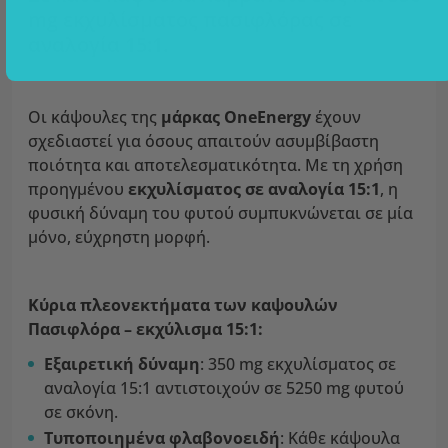
mg εκχυλίσματος πασιφλόρας σε
αναλογία 15:1.
Οι κάψουλες της
μάρκας OneEnergy
έχουν
σχεδιαστεί για όσους απαιτούν ασυμβίβαστη
ποιότητα και αποτελεσματικότητα. Με τη χρήση
προηγμένου
εκχυλίσματος σε αναλογία 15:1
, η
φυσική δύναμη του φυτού συμπυκνώνεται σε μία
μόνο, εύχρηστη μορφή.
Κύρια πλεονεκτήματα των καψουλών
Πασιφλόρα – εκχύλισμα 15:1:
Εξαιρετική δύναμη
: 350 mg εκχυλίσματος σε
αναλογία 15:1 αντιστοιχούν σε 5250 mg φυτού
σε σκόνη.
Τυποποιημένα φλαβονοειδή
: Κάθε κάψουλα