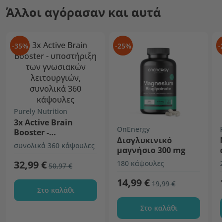
Άλλοι αγόρασαν και αυτά
-35%
-25%
-
Purely Nutrition
3x Active Brain
OnEnergy
Booster -
Δισγλυκινικό
υποστήριξη των
συνολικά 360 κάψουλες
μαγνήσιο 300 mg
γνωσιακών
λειτουργιών
32,99 €
180 κάψουλες
50,97 €
14,99 €
19,99 €
Στο καλάθι
Στο καλάθι