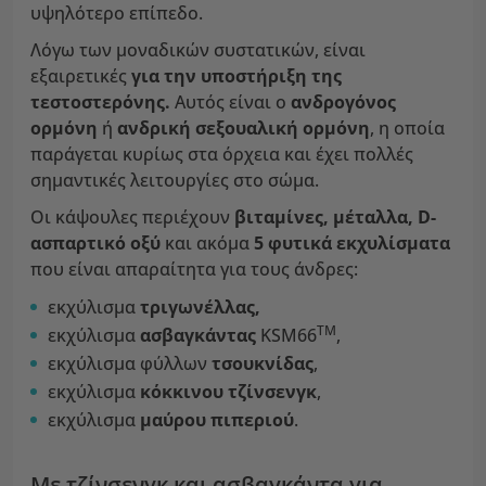
υψηλότερο επίπεδο.
Λόγω των μοναδικών συστατικών, είναι
εξαιρετικές
για την υποστήριξη της
τεστοστερόνης.
Αυτός είναι ο
ανδρογόνος
ορμόνη
ή
ανδρική
σεξουαλική ορμόνη
, η οποία
παράγεται κυρίως στα όρχεια και έχει πολλές
σημαντικές λειτουργίες στο σώμα.
Οι κάψουλες περιέχουν
βιταμίνες, μέταλλα,
D-
ασπαρτικό οξύ
και ακόμα
5 φυτικά εκχυλίσματα
που είναι απαραίτητα για τους άνδρες:
εκχύλισμα
τριγωνέλλας,
TM
εκχύλισμα
ασβαγκάντας
KSM66
,
εκχύλισμα φύλλων
τσουκνίδας
,
εκχύλισμα
κόκκινου
τζίνσενγκ
,
εκχύλισμα
μαύρου
πιπεριού
.
Με τζίνσενγκ και ασβαγκάντα για