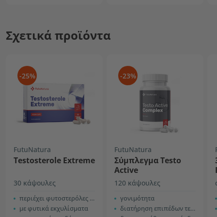
Σχετικά προϊόντα
-25%
-23%
FutuNatura
FutuNatura
Testosterole Extreme
Σύμπλεγμα Testo
Active
30 κάψουλες
120 κάψουλες
περιέχει φυτοστερόλες σόγιας
γονιμότητα
με φυτικά εκχυλίσματα
διατήρηση επιπέδων τεστοστερόνης