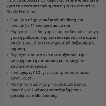
Γιατί να επιλέξετε τις κάψουλες
Prime Alpha Man
- για την τεστοστερόνη στο αίμα
της εταιρείας
Purely Nutrition;
Είναι μια πλήρης
ανδρική σύνθεση
που
συνδυάζει
11 ενεργά συστατικά.
Χάρη στον ψευδάργυρο είναι η ιδανική επιλογή
για τη ρύθμιση της τεστοστερόνης στο αίμα,
η
οποία είναι ιδιαίτερα σημαντική
σεξουαλική
ορμόνη
.
Περιέχουν συστατικά που
αυξάνουν την
αντοχή και την απόδοση
και παρέχουν
επιπλέον ενέργεια.
Είναι
χωρίς ΓΤΟ
(γενετικά τροποποιημένοι
οργανισμοί).
Με την τακτική λήψη, 1 συσκευασία είναι
αρκετή
για 2 μήνες υποστήριξης που
χρειάζεται κάθε άνδρας.