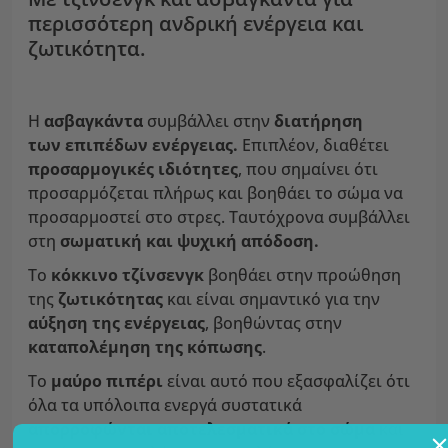
περισσότερη ανδρική ενέργεια και
ζωτικότητα.
Η
ασβαγκάντα
συμβάλλει στην
διατήρηση
των επιπέδων ενέργειας.
Επιπλέον, διαθέτει
προσαρμογικές
ιδιότητες
, που σημαίνει ότι
προσαρμόζεται πλήρως και βοηθάει το σώμα να
προσαρμοστεί στο στρες. Ταυτόχρονα συμβάλλει
στη
σωματική και ψυχική απόδοση.
Το
κόκκινο
τζίνσενγκ
βοηθάει στην προώθηση
της
ζωτικότητας
και είναι σημαντικό για την
αύξηση της ενέργειας
, βοηθώντας στην
καταπολέμηση της κόπωσης
.
Το
μαύρο πιπέρι
είναι αυτό που εξασφαλίζει ότι
όλα τα υπόλοιπα ενεργά συστατικά
απορροφώνται αποτελεσματικά στο σώμα
και