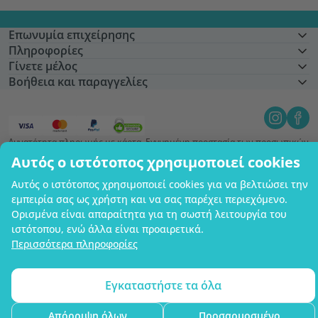
Επωνυμία επιχείρησης
Πληροφορίες
Γίνετε μέλος
Βοήθεια και παραγγελίες
Δυνατότητα πληρωμής με κάρτα. Εγγυημένη προστασία των προσωπικών
σας δεδομένων μέσω κρυπτογράφησης SSL.
Αυτός ο ιστότοπος χρησιμοποιεί cookies
Copyright © 2012 - 2026   |   Be Healthy Group d.o.o.
Χάρτης ιστότοπου
Χρήση των cookies
Ρυθμίσεις cookies
Αυτός ο ιστότοπος χρησιμοποιεί cookies για να βελτιώσει την
εμπειρία σας ως χρήστη και να σας παρέχει περιεχόμενο.
Ορισμένα είναι απαραίτητα για τη σωστή λειτουργία του
ιστότοπου, ενώ άλλα είναι προαιρετικά.
Περισσότερα πληροφορίες
Εγκαταστήστε τα όλα
Απόρριψη όλων
Προσαρμοσμένο