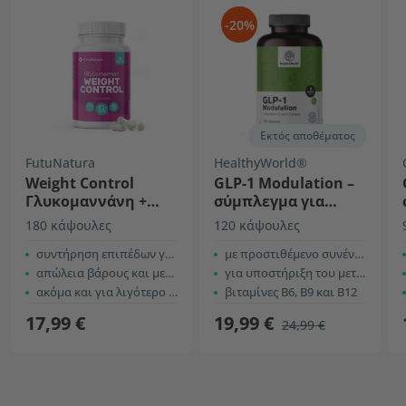
-20%
Εκτός αποθέματος
FutuNatura
HealthyWorld®
Weight Control
GLP-1 Modulation –
Γλυκομαννάνη +
σύμπλεγμα για
χρώμιο
υποστήριξη του
180 κάψουλες
120 κάψουλες
μεταβολισμού
συντήρηση επιπέδων γλυκόζης
με προστιθέμενο συνένζυμο Q10
απώλεια βάρους και μεταβολισμός
για υποστήριξη του μεταβολισμού
ακόμα και για λιγότερο δραστήριους
βιταμίνες B6, B9 και B12
17,99 €
19,99 €
24,99 €