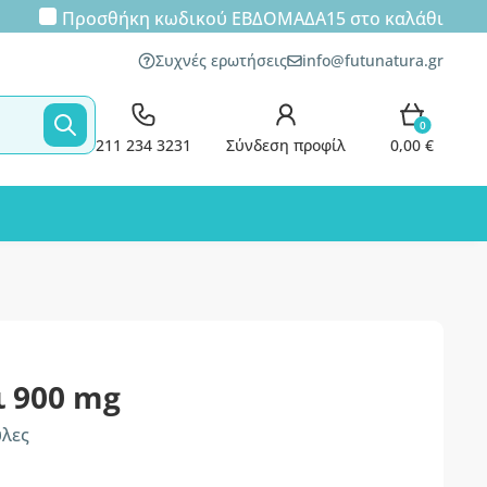
Προσθήκη κωδικού
ΕΒΔΟΜΑΔΑ15
στο καλάθι
Συχνές ερωτήσεις
info@futunatura.gr
0
211 234 3231
Σύνδεση προφίλ
0,00 €
ι 900 mg
υλες