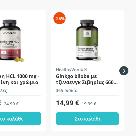
-25%
-
HealthyWorld®
F
η HCL 1000 mg -
Ginkgo biloba με
ίνη και χρώμιο
τζίνσενγκ Σιβηρίας 6600
mg
λες
365 δισκία
3
€
14,99 €
24,99 €
19,99 €
το καλάθι
Στο καλάθι