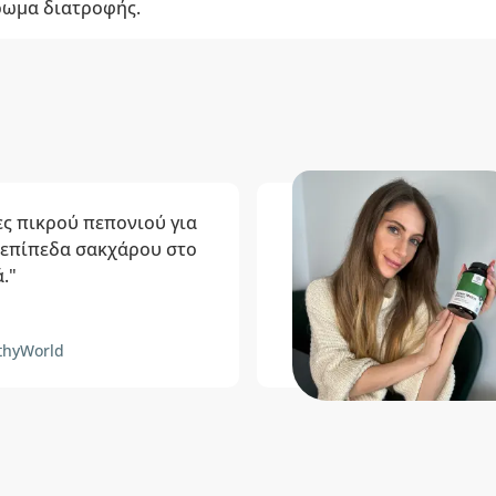
ρωμα διατροφής.
ς πικρού πεπονιού για
 επίπεδα σακχάρου στο
."
thyWorld