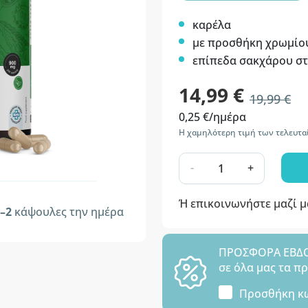
καρέλα
με προσθήκη χρωμίο
επίπεδα σακχάρου στ
14,99 €
19,99 €
0,25 €/ημέρα
Η χαμηλότερη τιμή των τελευτα
-
+
Ή επικοινωνήστε μαζί 
–2
κάψουλες την ημέρα
ΠΡΟΣΦΟΡΑ ΕΒΔΟΜ
σε όλα μας τα π
Προσθήκη κ