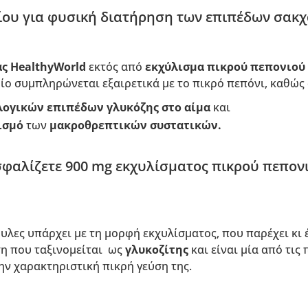
ου για φυσική διατήρηση των επιπέδων σακχ
ας HealthyWorld
εκτός από
εκχύλισμα πικρού πεπονιού
οίο συμπληρώνεται εξαιρετικά με το πικρό πεπόνι, καθώς
ογικών επιπέδων γλυκόζης στο αίμα
και
ισμό
των
μακροθρεπτικών συστατικών.
φαλίζετε 900 mg εκχυλίσματος πικρού πεπονι
υλες υπάρχει με τη μορφή εκχυλίσματος, που παρέχει κι
η που ταξινομείται ως
γλυκοζίτης
και είναι μία από τις
ην χαρακτηριστική πικρή γεύση της.