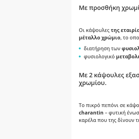
Με προσθήκη χρωμί
Οι κάψουλες
της εταιρί
μέταλλο χρώμιο
, το οπ
διατήρηση των
φυσιολ
φυσιολογικό
μεταβολ
Με 2 κάψουλες εξασ
χρωμίου.
Το πικρό πεπόνι σε κάψο
charantin
– φυτική ένωσ
καρέλα που της δίνουν τ