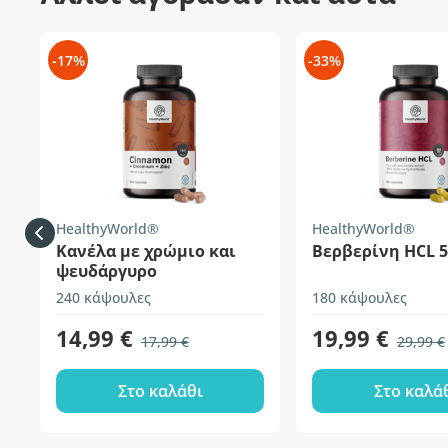
-17%
-33%
HealthyWorld®
HealthyWorld®
Κανέλα με χρώμιο και
Βερβερίνη HCL 
ψευδάργυρο
240 κάψουλες
180 κάψουλες
14,99 €
19,99 €
17,99 €
29,99 €
Στο καλάθι
Στο καλά