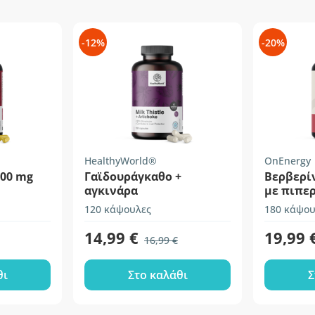
-12%
-20%
HealthyWorld®
OnEnergy
500 mg
Γαϊδουράγκαθο +
Βερβερίν
αγκινάρα
με πιπερ
120 κάψουλες
180 κάψου
14,99 €
19,99 
16,99 €
θι
Στο καλάθι
Σ