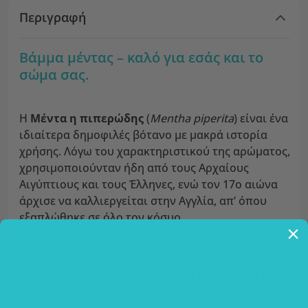
Περιγραφή
Βάμμα μέντας – καλό για εσάς και το
σώμα σας.
Η
Μέντα η πιπερώδης
(
Mentha piperita
) είναι ένα
ιδιαίτερα δημοφιλές βότανο με μακρά ιστορία
χρήσης. Λόγω του χαρακτηριστικού της αρώματος,
χρησιμοποιούνταν ήδη από τους Αρχαίους
Αιγύπτιους και τους Έλληνες, ενώ τον 17ο αιώνα
άρχισε να καλλιεργείται στην Αγγλία, απ’ όπου
εξαπλώθηκε σε όλο τον κόσμο.
Σήμερα τη συναντάμε σε πολλούς κήπους, καθώς
χρησιμοποιείται ως μπαχαρικό, για φυτικά
σιρόπια, σε αποξηραμένη μορφή για τσάι και με
πολλούς άλλους τρόπους.