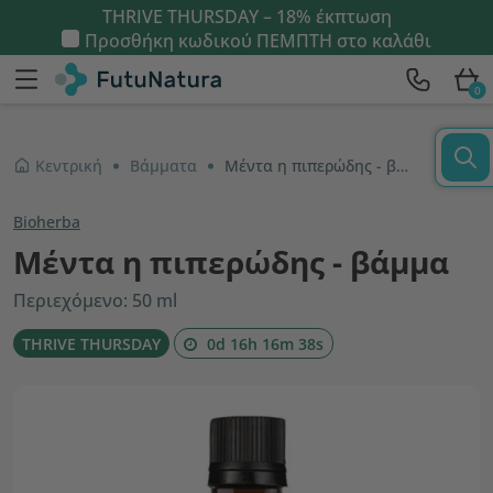
THRIVE THURSDAY – 18% έκπτωση
Προσθήκη κωδικού
ΠΕΜΠΤΗ
στο καλάθι
0
Κεντρική
Βάμματα
Μέντα η πιπερώδης - βάμμα
Bioherba
Μέντα η πιπερώδης - βάμμα
Περιεχόμενο: 50 ml
THRIVE THURSDAY
0d 16h 16m 37s