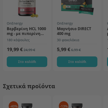
OnEnergy
OnEnergy
Βερβερίνη HCL 1000
Μαγνήσιο DIRECT
mg - με πιπερίνη
400 mg
και χρώμιο
180 κάψουλες
30 φακελάκια
19,99 €
5,99 €
24,99 €
6,99 €
Στο καλάθι
Στο καλάθι
Σχετικά προϊόντα
-40%
-13%