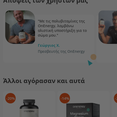
Απόψεις των χρηστών μας
"Με τις πολυβιταμίνες της
OnEnergy, λαμβάνω
ολιστική υποστήριξη για το
σώμα μου."
Γεώργιος Χ.
Πρεσβευτής της OnEnergy
Άλλοι αγόρασαν και αυτά
-20%
-14%
-