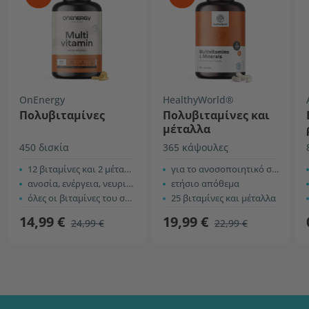
OnEnergy
HealthyWorld®
Πολυβιταμίνες
Πολυβιταμίνες και
μέταλλα
450 δισκία
365 κάψουλες
12 βιταμίνες και 2 μέταλλα
για το ανοσοποιητικό σύστημα και την ενέργεια
ανοσία, ενέργεια, νευρικό σύστημα, κ.α.
ετήσιο απόθεμα
όλες οι βιταμίνες του συμπλέγματος B
25 βιταμίνες και μέταλλα
14,99 €
19,99 €
24,99 €
22,99 €