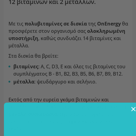
12 βιταμινών και 2 μετάλλων.
Με τις
πολυβιταμίνες σε δισκία
της
OnEnergy
θα
προσφέρετε στον οργανισμό σας
ολοκληρωμένη
υποστήριξη
, καθώς συνδυάζει 14 βιταμίνες και
μέταλλα.
Στα δισκία θα βρείτε:
βιταμίνες
: Α, C, D3, Ε και όλες τις βιταμίνες του
συμπλέγματος B - Β1, Β2, Β3, Β5, Β6, Β7, Β9, Β12.
μέταλλα
: ψευδάργυρο και σελήνιο.
Εκτός από την ευρεία γκάμα βιταμινών και
μετάλλων, οι πολυβιταμίνες ξεχωρίζουν και για τη
μεγάλη συσκευασία
, την οποία μπορείτε να
μοιραστείτε με τους αγαπημένους σας χωρίς
φόβο.