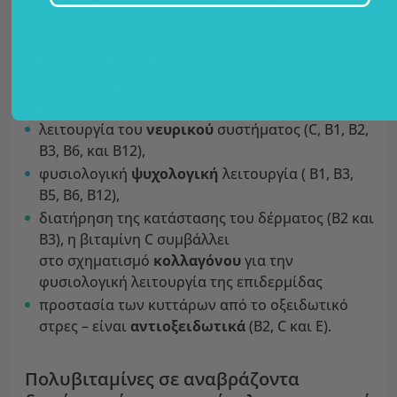
λειτουργία των μεταβολικών διεργασιών που
αποσκοπούν στην
παραγωγή ενέργειας
(C, B1,
B2, B3, B5, B6 και B12),
ανοσία - λειτουργία
ανοσοποιητικού
συστήματος
(C, B6, B9 και B12),
λειτουργία του
νευρικού
συστήματος (C, B1, B2,
B3, B6, και B12),
φυσιολογική
ψυχολογική
λειτουργία ( B1, B3,
B5, B6, B12),
διατήρηση της κατάστασης του δέρματος
(B2 και
B3), η βιταμίνη C συμβάλλει
στο σχηματισμό
κολλαγόνου
για την
φυσιολογική λειτουργία της επιδερμίδας
προστασία των κυττάρων από το οξειδωτικό
στρες – είναι
αντιοξειδωτικά
(B2, C και E).
Πολυβιταμίνες σε αναβράζοντα