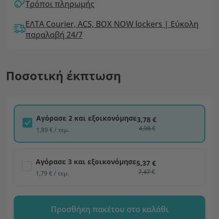
Τρόποι πληρωμής
ΕΛΤΑ Courier, ACS, BOX NOW lockers | Εύκολη
παραλαβή 24/7
Ποσοτική έκπτωση
Αγόρασε 2 και εξοικονόμησε
3,78 €
4,98 €
1,89 € / τεμ.
Αγόρασε 3 και εξοικονόμησε
5,37 €
7,47 €
1,79 € / τεμ.
Προσθήκη πακέτου στο καλάθι