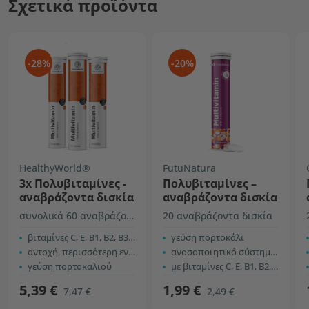
Σχετικά προϊόντα
-28%
-20%
HealthyWorld®
FutuNatura
3x Πολυβιταμίνες -
Πολυβιταμίνες –
αναβράζοντα δισκία
αναβράζοντα δισκία
συνολικά 60 αναβράζοντα δισκία
20 αναβράζοντα δισκία
βιταμίνες C, E, B1, B2, B3, B5, B6 και B12
γεύση πορτοκάλι
αντοχή, περισσότερη ενέργεια, κ.α.
ανοσοποιητικό σύστημα και ενέργεια
γεύση πορτοκαλιού
με βιταμίνες C, E, B1, B2, B3, B5, B6 και B12
5,39 €
1,99 €
7,47 €
2,49 €