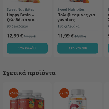
Sweet Nutribites
Sweet Nutribites
Happy Brain –
Πολυβιταμίνες για
ζελεδάκια για
γυναίκες
παιδιά με ωμέγα-3
90 ζελεδάκια
150 ζελεδάκα
λιπαρά οξέα
12,99 €
11,99 €
14,99 €
14,99 €
Στο καλάθι
Στο καλάθι
Σχετικά προϊόντα
-24%
-25%