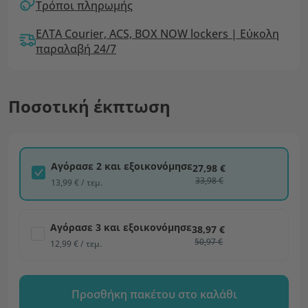
Τρόποι πληρωμής
ΕΛΤΑ Courier, ACS, BOX NOW lockers | Εύκολη
παραλαβή 24/7
Ποσοτική έκπτωση
Αγόρασε 2 και εξοικονόμησε
27,98 €
33,98 €
13,99 € / τεμ.
Αγόρασε 3 και εξοικονόμησε
38,97 €
50,97 €
12,99 € / τεμ.
Προσθήκη πακέτου στο καλάθι