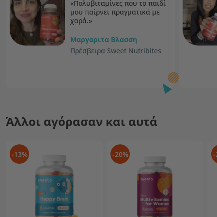
«Πολυβιταμίνες που το παιδί
μου παίρνει πραγματικά με
χαρά.»
Μαργαριτα Βλασση
Πρέσβειρα Sweet Nutribites
Άλλοι αγόρασαν και αυτά
-13%
-20%
-