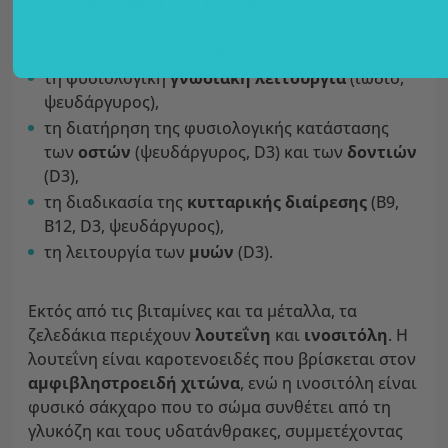
την
προστασία των κυττάρων
από οξειδωτικό
στρες (ψευδάργυρος, C, Ε),
τη διατήρηση της
όρασης
(ψευδάργυρος, Α),
τη φυσιολογική
γνωσιακή λειτουργία
(ιώδιο,
ψευδάργυρος),
τη διατήρηση της φυσιολογικής κατάστασης
των
οστών
(ψευδάργυρος, D3) και των
δοντιών
(D3),
τη διαδικασία της
κυτταρικής διαίρεσης
(Β9,
Β12, D3, ψευδάργυρος),
τη λειτουργία των
μυών
(D3).
Εκτός από τις βιταμίνες και τα μέταλλα, τα
ζελεδάκια περιέχουν
λουτεΐνη
και
ινοσιτόλη
. Η
λουτεΐνη είναι καροτενοειδές που βρίσκεται στον
αμφιβληστροειδή χιτώνα
, ενώ η ινοσιτόλη είναι
φυσικό σάκχαρο που το σώμα συνθέτει από τη
γλυκόζη και τους υδατάνθρακες, συμμετέχοντας