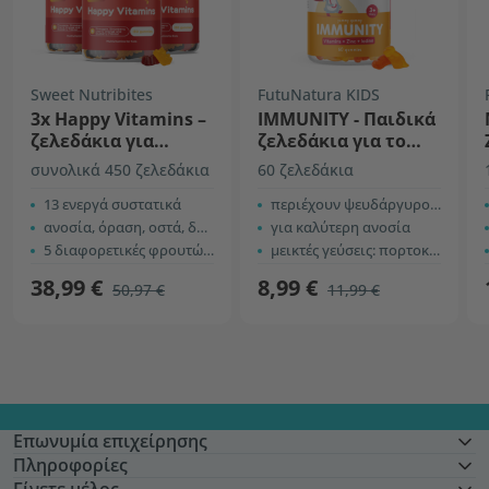
Sweet Nutribites
FutuNatura KIDS
3x Happy Vitamins –
IMMUNITY - Παιδικά
ζελεδάκια για
ζελεδάκια για το
παιδιά με
ανοσοποιητικό
συνολικά 450 ζελεδάκια
60 ζελεδάκια
πολυβιταμίνες
13 ενεργά συστατικά
περιέχουν ψευδάργυρο, ιώδιο και 9 βιταμίνες
ανοσία, όραση, οστά, δόντια
για καλύτερη ανοσία
5 διαφορετικές φρουτώδεις γεύσεις
μεικτές γεύσεις: πορτοκάλι, λεμόνι και φράουλα
38,99 €
8,99 €
50,97 €
11,99 €
Επωνυμία επιχείρησης
Πληροφορίες