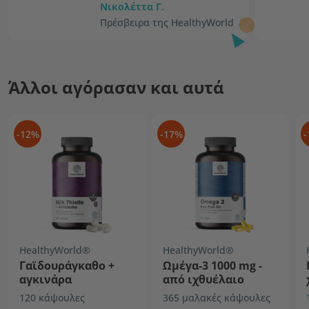
Νικολέττα Γ.
Πρέσβειρα της HealthyWorld
Άλλοι αγόρασαν και αυτά
-12%
-17%
-
HealthyWorld®
HealthyWorld®
Γαϊδουράγκαθο +
Ωμέγα-3 1000 mg -
αγκινάρα
από ιχθυέλαιο
120 κάψουλες
365 μαλακές κάψουλες