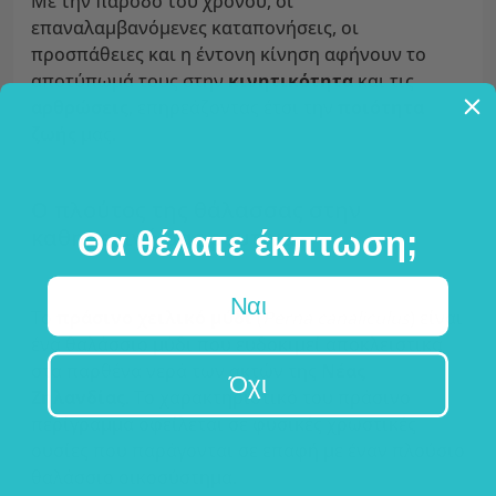
Με την πάροδο του χρόνου, οι
επαναλαμβανόμενες καταπονήσεις, οι
προσπάθειες και η έντονη κίνηση αφήνουν το
αποτύπωμά τους στην
κινητικότητα
και τις
αρθρώσεις
, επηρεάζοντας έτσι την
ποιότητα
ζωής
μας.
Ο πλούτος της θάλασσας στην
καθημερινή σας ρουτίνα.
Θα θέλατε έκπτωση;
Ναι
Το
πράσινο χειλικό μύδι
(
Perna canaliculus
) είναι
ένα θαλάσσιο μύδι
που ευδοκιμεί αποκλειστικά
στα παρθένα νερά των ακτών της
Νέας
Όχι
Ζηλανδίας
. Το χαρακτηριστικό του πράσινο
περίγραμμα οφείλεται σε φυσικές χρωστικές
ουσίες που παράγονται σε επαφή με έναν πλούσιο
θαλάσσιο οικοσύστημα.