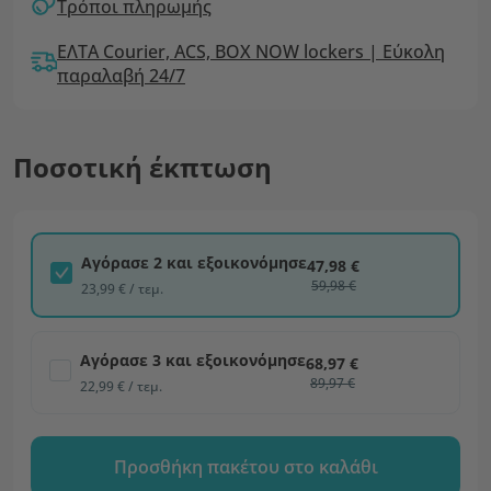
Τρόποι πληρωμής
ΕΛΤΑ Courier, ACS, BOX NOW lockers | Εύκολη
παραλαβή 24/7
Ποσοτική έκπτωση
Αγόρασε 2 και εξοικονόμησε
47,98 €
59,98 €
23,99 € / τεμ.
Αγόρασε 3 και εξοικονόμησε
68,97 €
89,97 €
22,99 € / τεμ.
Προσθήκη πακέτου στο καλάθι