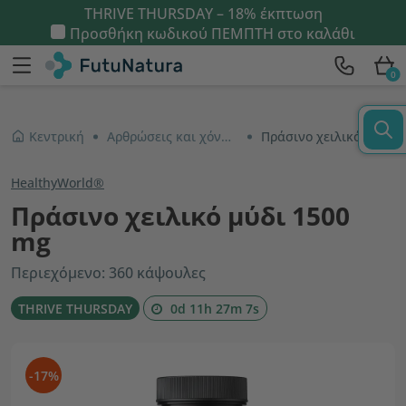
THRIVE THURSDAY – 18% έκπτωση
Προσθήκη κωδικού
ΠΕΜΠΤΗ
στο καλάθι
0
Κεντρική
Αρθρώσεις και χόνδροι
Πράσινο χειλικό μύδι 1500 mg
HealthyWorld®
Πράσινο χειλικό μύδι 1500
mg
Περιεχόμενο: 360 κάψουλες
THRIVE THURSDAY
0d 11h 27m 6s
-17%