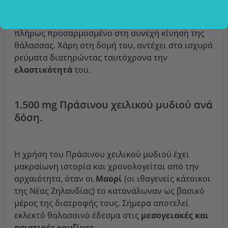
Αυτό το
μύδι
είναι ένα πραγματικό
φυσικό
φαινόμενο
– εξαιρετικά ανθεκτικό, ευκίνητο και
πλήρως προσαρμοσμένο στη συνεχή κίνηση της
θάλασσας. Χάρη στη δομή του, αντέχει στα ισχυρά
ρεύματα διατηρώντας ταυτόχρονα την
ελαστικότητά
του.
1.500 mg Πράσινου χειλικού μυδιού ανά
δόση.
Η χρήση του Πράσινου χειλικού μυδιού έχει
μακραίωνη ιστορία και χρονολογείται από την
αρχαιότητα, όταν οι
Μαορί
(οι ιθαγενείς κάτοικοι
της Νέας Ζηλανδίας) το κατανάλωναν ως βασικό
μέρος της διατροφής τους. Σήμερα αποτελεί
εκλεκτό θαλασσινό έδεσμα στις
μεσογειακές και
ασιατικές κουζίνες.