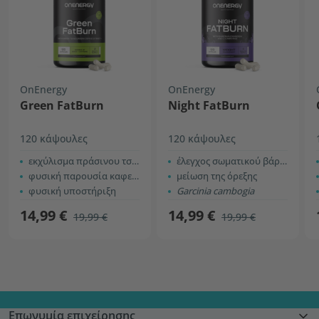
OnEnergy
OnEnergy
Green FatBurn
Night FatBurn
120 κάψουλες
120 κάψουλες
εκχύλισμα πράσινου τσαγιού και καφέ
έλεγχος σωματικού βάρους
φυσική παρουσία καφεΐνης + EGCG
μείωση της όρεξης
φυσική υποστήριξη
Garcinia cambogia
14,99 €
14,99 €
19,99 €
19,99 €
Επωνυμία επιχείρησης