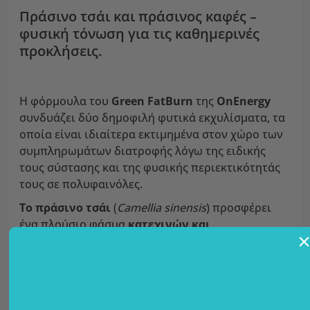
Πράσινο τσάι και πράσινος καφές –
φυσική τόνωση για τις καθημερινές
προκλήσεις.
Η φόρμουλα του
Green FatBurn
της
OnEnergy
συνδυάζει δύο δημοφιλή φυτικά εκχυλίσματα, τα
οποία είναι ιδιαίτερα εκτιμημένα στον χώρο των
συμπληρωμάτων διατροφής λόγω της ειδικής
τους σύστασης και της φυσικής περιεκτικότητάς
τους σε πολυφαινόλες.
Το πράσινο τσάι
(
Camellia sinensis
) προσφέρει
ένα πλούσιο φάσμα
κατεχινών και
πολυφαινολών
, με κυρίαρχο το EGCG, που
αποτελεί φυσική βάση για όσους θέλουν να
υποστηρίξουν τη μεταβολική τους
δραστηριότητα.