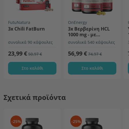
FutuNatura
OnEnergy
3x Chili FatBurn
3x Βερβερίνη HCL
1000 mg - με
πιπερίνη και
συνολικά 90 κάψουλες
συνολικά 540 κάψουλες
χρώμιο
23,99 €
56,99 €
50,97 €
74,97 €
Στο καλάθι
Στο καλάθι
Σχετικά προϊόντα
-25%
-25%