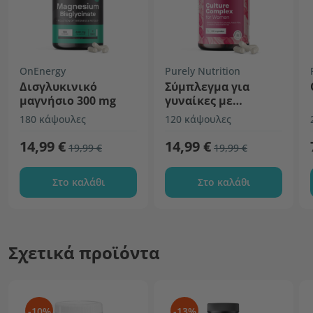
OnEnergy
Purely Nutrition
Δισγλυκινικό
Σύμπλεγμα για
μαγνήσιο 300 mg
γυναίκες με
μικροβιακές
180 κάψουλες
120 κάψουλες
καλλιέργειες
14,99 €
14,99 €
19,99 €
19,99 €
Στο καλάθι
Στο καλάθι
Σχετικά προϊόντα
-10%
-13%