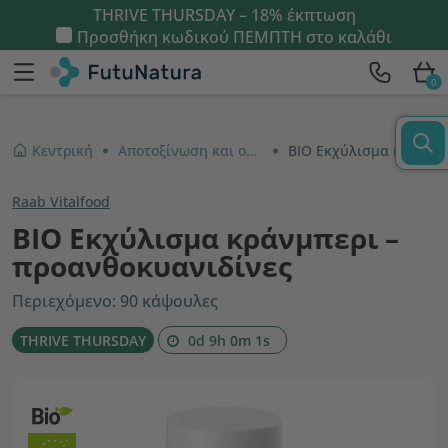
THRIVE THURSDAY – 18% έκπτωση
Προσθήκη κωδικού
ΠΕΜΠΤΗ
στο καλάθι
0
Κεντρική
Αποτοξίνωση και ουροποιητικό σύστημα
ΒΙΟ Εκχύλισμα κράνμπερι – προανθοκυανιδίνες
Raab Vitalfood
ΒΙΟ Εκχύλισμα κράνμπερι –
προανθοκυανιδίνες
Περιεχόμενο: 90 κάψουλες
THRIVE THURSDAY
0d 9h 0m 1s