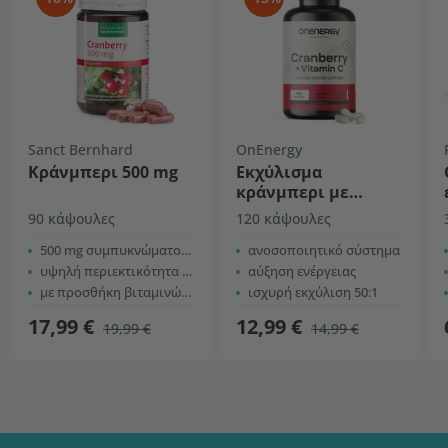
Sanct Bernhard
OnEnergy
Κράνμπερι 500 mg
Εκχύλισμα
κράνμπερι με
βιταμίνη C
90 κάψουλες
120 κάψουλες
500 mg συμπυκνώματος κράνμπερι
ανοσοποιητικό σύστημα
υψηλή περιεκτικότητα σε προανθοκυανιδίνες
αύξηση ενέργειας
με προσθήκη βιταμινών C και B2
ισχυρή εκχύλιση 50:1
17,99 €
12,99 €
19,99 €
14,99 €