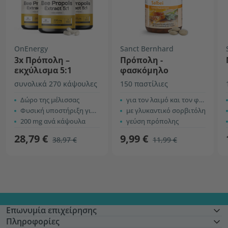
OnEnergy
Sanct Bernhard
3x Πρόπολη –
Πρόπολη -
εκχύλισμα 5:1
φασκόμηλο
συνολικά 270 κάψουλες
150 παστίλιες
Δώρο της μέλισσας
για τον λαιμό και τον φάρυγγα
Φυσική υποστήριξη για το σώμα
με γλυκαντικό σορβιτόλη
200 mg ανά κάψουλα
γεύση πρόπολης
28,79 €
9,99 €
38,97 €
11,99 €
Επωνυμία επιχείρησης
Πληροφορίες