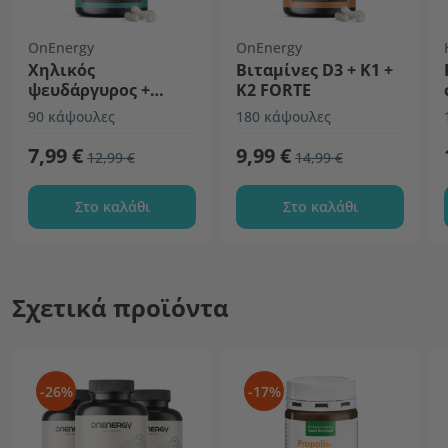
OnEnergy
OnEnergy
Χηλικός
Βιταμίνες D3 + K1 +
ψευδάργυρος +
K2 FORTE
χαλκός
90 κάψουλες
180 κάψουλες
7,99 €
9,99 €
12,99 €
14,99 €
Στο καλάθι
Στο καλάθι
Σχετικά προϊόντα
-26%
-17%