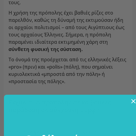
τους.
Η χρήση της πρόπολης έχει βαθιές ρίζες στο
παρελθόν, καθώς τη δύναμή της εκτιμούσαν ήδη
οι αρχαίοι πολιτισμοί – από τους Αιγύπτιους έως
τους αρχαίους Έλληνες. Σήμερα, η πρόπολη
παραμένει ιδιαίτερα εκτιμημένη χάρη στη
σύνθετη φυσική της σύσταση.
Το όνομά της προέρχεται από τις ελληνικές λέξεις
«pro» (πριν) και «polis» (πόλη), που σημαίνει
κυριολεκτικά «μπροστά από την πόλη» ή
«προστασία της πόλης».
Εκχύλισμα πρόπολης σε κάψουλες –
παράδοση σε σύγχρονη μορφή.
Αυτό το δώρο της μέλισσας μπορεί να