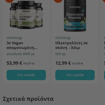
OnEnergy
OnEnergy
3x Vegan
Ηλεκτρολύτες σε
απομονωμένη
σκόνη – λάιμ
πρωτεΐνη σόγιας -
συνολικά 3000 γρ
500 γρ
σοκολάτα
53,99 €
12,99 €
74,97 €
16,99 €
Στο καλάθι
Στο καλάθι
Σχετικά προϊόντα