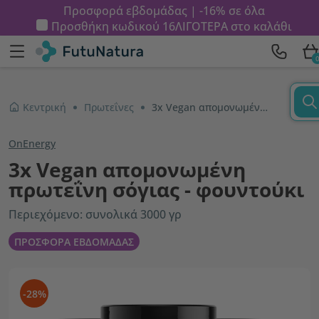
Προσφορά εβδομάδας | -16% σε όλα
Προσθήκη κωδικού
16ΛΙΓΟΤΕΡΑ
στο καλάθι
Κεντρική
Πρωτεΐνες
3x Vegan απομονωμένη πρωτεΐνη σόγιας - φουντούκι
OnEnergy
3x Vegan απομονωμένη
πρωτεΐνη σόγιας - φουντούκι
Περιεχόμενο: συνολικά 3000 γρ
ΠΡΟΣΦΟΡΑ ΕΒΔΟΜΑΔΑΣ
-28%