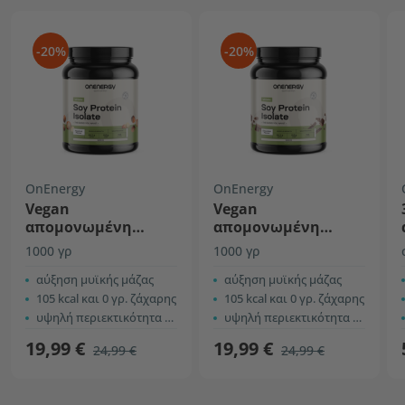
-20%
-20%
OnEnergy
OnEnergy
Vegan
Vegan
απομονωμένη
απομονωμένη
πρωτεΐνη σόγιας -
πρωτεΐνη σόγιας -
1000 γρ
1000 γρ
φουντούκι
σοκολάτα
αύξηση μυϊκής μάζας
αύξηση μυϊκής μάζας
105 kcal και 0 γρ. ζάχαρης
105 kcal και 0 γρ. ζάχαρης
υψηλή περιεκτικότητα σε πρωτεΐνες
υψηλή περιεκτικότητα σε πρωτεΐνες
19,99 €
19,99 €
24,99 €
24,99 €