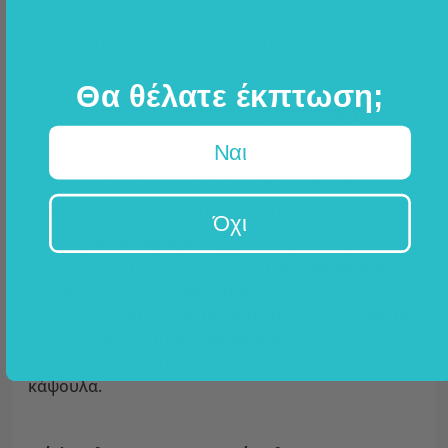
Η ανοσοσφαιρίνη G (IgG) – το πιο κοινό
είδος της ανοσοσφαιρίνης.
Θα θέλατε έκπτωση;
Οι
σφαιρίνες
είναι
πρωτεΐνες
που
υπάρχουν
στο αίμα
και παίζουν καθοριστικό ρόλο σε πολλές
Ναι
φυσιολογικές διεργασίες στο σώμα. Μαζί με τις
λευκωματίνες, αποτελούν την
πλειοψηφία των
πρωτεϊνών
στο πλάσμα του αίματος.
Όχι
Από τις
ανοσοσφαιρίνες,
γνωστές και ως
αντισώματα, η πιο κοινή είναι η
ανοσοσφαιρίνη
G (IgG)
. Το προϊόν
Kolostrum
του εμπορικού
σήματος
Advance Nutraceuticals
περιέχει
440 mg
ή έως και
40 % της ανοσοσφαιρίνης G
ως προς τη
συνολική περιεκτικότητα σε πρωτεΐνες ανά
κάψουλα.