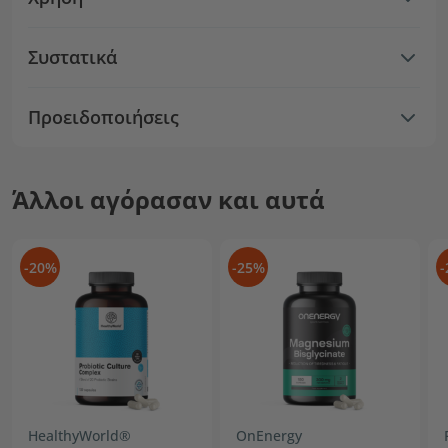
Συστατικά
Προειδοποιήσεις
Άλλοι αγόρασαν και αυτά
-20%
-25%
-
HealthyWorld®
OnEnergy